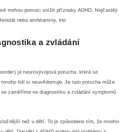
teré mohou pomoci snížit příznaky ADHD. Nejčastěji
lfenidát nebo amfetaminy, kte
gnostika a zvládání
isorder) je neurovývojová porucha, která se
, mnoho lidí si neuvědomuje, že tato porucha může
ku se zaměříme na diagnostiku a zvládání symptomů
ložitější než u dětí. To je způsobeno tím, že mnoho
 u dětí. Dospělí s ADHD mohou mít problémy s