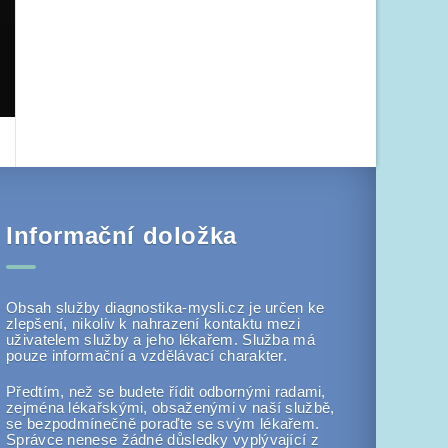
Informační doložka
Obsah služby diagnostika-mysli.cz je určen ke
zlepšení, nikoliv k nahrazení kontaktu mezi
uživatelem služby a jeho lékařem. Služba má
pouze informační a vzdělávací charakter.
Předtím, než se budete řídit odbornými radami,
zejména lékařskými, obsaženými v naší službě,
se bezpodmínečně poraďte se svým lékařem.
Správce nenese žádné důsledky vyplývající z