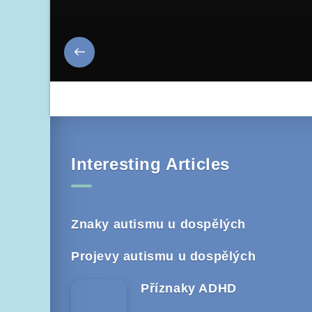
Interesting Articles
Znaky autismu u dospělých
Projevy autismu u dospělých
Příznaky ADHD