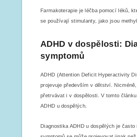
Farmakoterapie je léčba pomocí léků, k
se používají stimulanty, jako jsou methy
ADHD v dospělosti: Dia
symptomů
ADHD (Attention Deficit Hyperactivity D
projevuje především v dětství. Nicméně
přetrvávat i v dospělosti. V tomto člán
ADHD u dospělých.
Diagnostika ADHD u dospělých je často s
symptomů se může projevovat jinak než