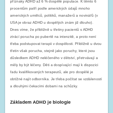
příznaky ADHD až 6 % dospělé populace. K těmto 6
procentům patří podle amerických údajů mnoho
amerických umělců, politiků, manažerů a novinářů (v
USA je obraz ADHD u dospělých znám již dlouho).
Dnes víme, že přibližně u třetiny pacientů s ADHD
ztrácí porucha po pubertě na intenzitě, a proto není
třeba podstupovat terapii v dospělosti. Přibližně u dvou
třetin však porucha, stejně jako poruchy, které jsou
důsledkem ADHD neléčeného v dětství, přetrvávají a
měly by být léčeny. Děti a dospívající mají k dispozici
řadu kvalifikovaných terapeutů, ale pro dospělé je
obtížné najít odborníka. Je třeba počítat se vzdáleností
a dlouhými čekacími dobami na schůzky.
Základem ADHD je biologie