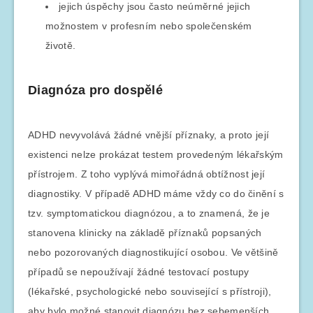
jejich úspěchy jsou často neúměrné jejich
možnostem v profesním nebo společenském
životě.
Diagnóza pro dospělé
ADHD nevyvolává žádné vnější příznaky, a proto její
existenci nelze prokázat testem provedeným lékařským
přístrojem. Z toho vyplývá mimořádná obtížnost její
diagnostiky. V případě ADHD máme vždy co do činění s
tzv. symptomatickou diagnózou, a to znamená, že je
stanovena klinicky na základě příznaků popsaných
nebo pozorovaných diagnostikující osobou. Ve většině
případů se nepoužívají žádné testovací postupy
(lékařské, psychologické nebo související s přístroji),
aby bylo možné stanovit diagnózu bez sebemenších