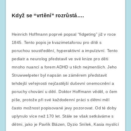
Když se “vrtění” rozrůstá….
Heinrich Hoffmann poprvé popsal “fidgeting” již v roce
1845. Tento popis je kvazimetaforou pro dítě s
poruchou soustředění, hyperaktivní a impulzivní. Tento
pediatr a neurolog představil ve své knize pro děti
mnoho nuancí a forem ADHD u těch nejmenších. Jeho
Struwwelpeter byl napsán se záměrem představit
tehdejší veřejnosti nejčastější duševní onemocnění a
poruchy chování u dětí. Doktor Hoffmann věděl, o čem
píše, protože při své každodenní práci s dětmi měl
často možnost popisované jevy pozorovat. Od té doby
uplynulo více než 170 let. Stále se však setkáváme s
dětmi, jako je Pavlík Blázen, Dyzio Snílek, Kasia myslící