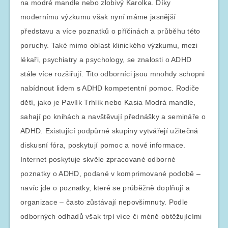
na modré mandle nebo zlobivý Karolka. Díky
modernímu výzkumu však nyní máme jasnější
představu a více poznatků o příčinách a průběhu této
poruchy. Také mimo oblast klinického výzkumu, mezi
lékaři, psychiatry a psychology, se znalosti o ADHD
stále více rozšiřují. Tito odborníci jsou mnohdy schopni
nabídnout lidem s ADHD kompetentní pomoc. Rodiče
dětí, jako je Pavlík Trhlík nebo Kasia Modrá mandle,
sahají po knihách a navštěvují přednášky a semináře o
ADHD. Existující podpůrné skupiny vytvářejí užitečná
diskusní fóra, poskytují pomoc a nové informace.
Internet poskytuje skvěle zpracované odborné
poznatky o ADHD, podané v komprimované podobě –
navíc jde o poznatky, které se průběžně doplňují a
organizace – často zůstávají nepovšimnuty. Podle
odborných odhadů však trpí více či méně obtěžujícími