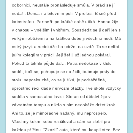
odbornici, neustále pronásleduje smůla. V práci se jí
nedaří. Doma: na bitevním poli. V profesi: těsně před
katastrofou. Partneři: po krátké době utíká. Hanna žije
v chaosu – vnějším i vnitřním. Soustředit se jí daří jen s
velkými obtížemi a na krátkou dobu ji všechno nudí. Má
ostrý jazyk a nedokáže ho udržet na uzdě. To se nelíbí
jejím kolegům v práci. Její šéf ji už jednou pokáral.
Pokud to takhle půjde dál… Petra nedokáže v klidu
sedět, točí se, pohupuje se na židli, bubnuje prsty do
stolu, neposlouchá, co se jí říká, je podrážděná,
uprostřed řeči klade nervózní otázky. I ve škole vždycky
seděla v samostatné lavici. Stefan od dětství žije v
závratném tempu a nikdo s ním nedokáže držet krok.
Ani to, že je mimořádně nadaný, mu neprospělo.
Všechny kolem sebe rozčiloval a sám se zlobil pro
každou příčinu. “Zkazil” auto, které mu koupil otec. Bez