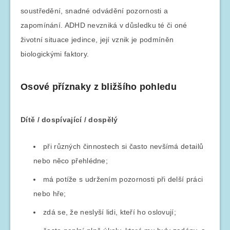
soustředění, snadné odvádění pozornosti a
zapomínání. ADHD nevzniká v důsledku té či oné
životní situace jedince, její vznik je podmíněn
biologickými faktory.
Osové příznaky z bližšího pohledu
Dítě / dospívající / dospělý
při různých činnostech si často nevšímá detailů
nebo něco přehlédne;
má potíže s udržením pozornosti při delší práci
nebo hře;
zdá se, že neslyší lidi, kteří ho oslovují;