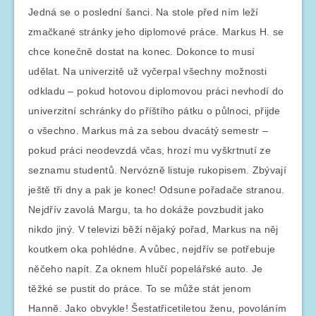
Jedná se o poslední šanci. Na stole před ním leží
zmačkané stránky jeho diplomové práce. Markus H. se
chce konečně dostat na konec. Dokonce to musí
udělat. Na univerzitě už vyčerpal všechny možnosti
odkladu – pokud hotovou diplomovou práci nevhodí do
univerzitní schránky do příštího pátku o půlnoci, přijde
o všechno. Markus má za sebou dvacátý semestr –
pokud práci neodevzdá včas, hrozí mu vyškrtnutí ze
seznamu studentů. Nervózně listuje rukopisem. Zbývají
ještě tři dny a pak je konec! Odsune pořadače stranou.
Nejdřív zavolá Margu, ta ho dokáže povzbudit jako
nikdo jiný. V televizi běží nějaký pořad, Markus na něj
koutkem oka pohlédne. A vůbec, nejdřív se potřebuje
něčeho napít. Za oknem hlučí popelářské auto. Je
těžké se pustit do práce. To se může stát jenom
Hanně. Jako obvykle! Šestatřicetiletou ženu, povoláním