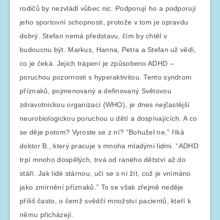
rodičů by nezvládl vůbec nic. Podporují ho a podporují
jeho sportovní schopnosti, protože v tom je opravdu
dobrý. Stefan nemá představu, čím by chtěl v
budoucnu být. Markus, Hanna, Petra a Stefan už vědí,
co je čeká. Jejich trápení je způsobeno ADHD –
poruchou pozornosti s hyperaktivitou. Tento syndrom
příznaků, pojmenovaný a definovaný Světovou
zdravotnickou organizací (WHO), je dnes nejčastější
neurobiologickou poruchou u dětí a dospívajících. A co
se děje potom? Vyroste se z ní? “Bohužel ne,” říká
doktor B., který pracuje s mnoha mladými lidmi. “ADHD
trpí mnoho dospělých, trvá od raného dětství až do
stáří. Jak lidé stárnou, učí se s ní žít, což je vnímáno
jako zmírnění příznaků.” To se však zřejmě neděje
příliš často, o čemž svědčí množství pacientů, kteří k
němu přicházejí.