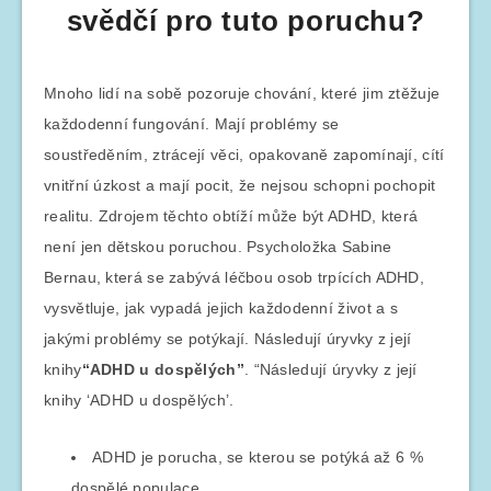
svědčí pro tuto poruchu?
Mnoho lidí na sobě pozoruje chování, které jim ztěžuje
každodenní fungování. Mají problémy se
soustředěním, ztrácejí věci, opakovaně zapomínají, cítí
vnitřní úzkost a mají pocit, že nejsou schopni pochopit
realitu. Zdrojem těchto obtíží může být ADHD, která
není jen dětskou poruchou. Psycholožka Sabine
Bernau, která se zabývá léčbou osob trpících ADHD,
vysvětluje, jak vypadá jejich každodenní život a s
jakými problémy se potýkají. Následují úryvky z její
knihy
“ADHD u dospělých”
. “Následují úryvky z její
knihy ‘ADHD u dospělých’.
ADHD je porucha, se kterou se potýká až 6 %
dospělé populace