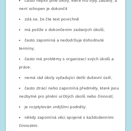
často neplní plně úkoly, které mu byly zadány, a
není schopen je dokončit
zdá se, že čte text povrchně
má potíže s dokončením zadaných úkolů;
často zapomíná a nedodržuje dohodnuté
termíny;
často má problémy s organizací svých úkolů a
práce;
nemá rád úkoly vyžadující delší duševní úsilí;
často ztrácí nebo zapomíná předměty, které jsou
nezbytné pro plnění určitých úkolů nebo činností;
je rozptylován vnějšími podněty;
někdy zapomíná věci spojené s každodenními
činnostmi.