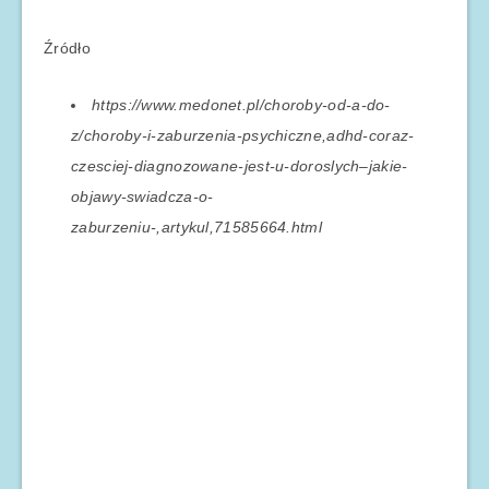
Źródło
https://www.medonet.pl/choroby-od-a-do-
z/choroby-i-zaburzenia-psychiczne,adhd-coraz-
czesciej-diagnozowane-jest-u-doroslych–jakie-
objawy-swiadcza-o-
zaburzeniu-,artykul,71585664.html