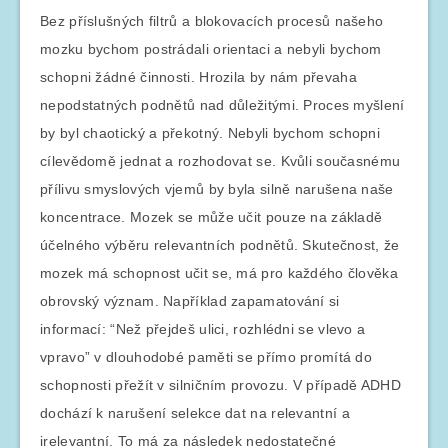
Bez příslušných filtrů a blokovacích procesů našeho
mozku bychom postrádali orientaci a nebyli bychom
schopni žádné činnosti. Hrozila by nám převaha
nepodstatných podnětů nad důležitými. Proces myšlení
by byl chaotický a překotný. Nebyli bychom schopni
cílevědomě jednat a rozhodovat se. Kvůli současnému
přílivu smyslových vjemů by byla silně narušena naše
koncentrace. Mozek se může učit pouze na základě
účelného výběru relevantních podnětů. Skutečnost, že
mozek má schopnost učit se, má pro každého člověka
obrovský význam. Například zapamatování si
informací: “Než přejdeš ulici, rozhlédni se vlevo a
vpravo” v dlouhodobé paměti se přímo promítá do
schopnosti přežít v silničním provozu. V případě ADHD
dochází k narušení selekce dat na relevantní a
irelevantní. To má za následek nedostatečné