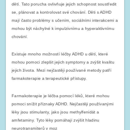
dětí. Tato porucha ovlivňuje jejich schopnost soustředit
se, plánovat a kontrolovat své chování. Děti s ADHD
mají často problémy s učením, sociálními interakcemi a
mohou být náchylné k impulzivnímu a hyperaktivnímu
chování.
Existuje mnoho možností léčby ADHD u dětí, které
mohou pomoci zlepšit jejich symptomy a zvýšit kvalitu
jejich života. Mezi nejčastěji používané metody patří
farmakoterapie a terapeutické přístupy.
Farmakoterapie je léčba pomocí léků, které mohou
pomoci snížit příznaky ADHD. Nejčastěji používanými
léky jsou stimulanty, jako jsou methylfenidát a
amfetaminy. Tyto léky pomáhají zvýšit hladinu
neurotransmiterů v moz