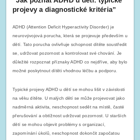
“Jak poznat ADHD u dětí: typické
projevy a diagnostické kritéria”
ADHD (Attention Deficit Hyperactivity Disorder) je
neurovývojová porucha, která se projevuje především u
dětí. Tato porucha ovlivňuje schopnost dítěte soustředit
se, udržovat pozornost a kontrolovat své chování. Je
důležité rozpoznat příznaky ADHD co nejdříve, aby bylo
možné poskytnout dítěti vhodnou léčbu a podporu.
Typické projevy ADHD u dětí se mohou lišit v závislosti
na věku dítěte. U malých dětí se může projevovat jako
nadměrná aktivita, neschopnost sedět na místě, časté
přerušování a obtížnost udržovat pozornost. U starších
dětí se mohou objevit problémy s organizací,
zapomínání úkolů, neschopnost dokončit započatou