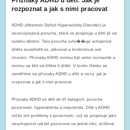
Příznaky ADHD u dětí: Jak je
rozpoznat a jak s nimi pracovat
ADHD (Attention Deficit Hyperactivity Disorder) je
neurovývojová porucha, která se projevuje u dětí již od
raného dětství. Tato porucha ovliv��uje schopnost
dítěte soustředit se, plánovat a kontrolovat své
chování. Příznaky ADHD mohou být velmi rozmanité a
mohou se lišit od dítěte k dítěti. V tomto článku se
zaměříme na příznaky ADHD u dětí a na to, jak je
rozpoznat a jak s nimi pracovat.
Příznaky ADHD se dělí do tří kategorií: porucha
pozornosti, hyperaktivita a impulzivita. Dítě s ADHD
může mít problémy s pozorností, což se projevuje jako
neschopnost udržet pozornost na jedné věci, snížená