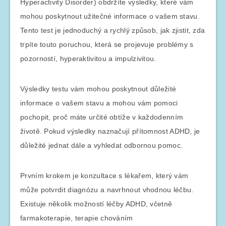
Hyperactivity Disorder) obdržíte výsledky, které vám
mohou poskytnout užitečné informace o vašem stavu.
Tento test je jednoduchý a rychlý způsob, jak zjistit, zda
trpíte touto poruchou, která se projevuje problémy s
pozorností, hyperaktivitou a impulzivitou.
Výsledky testu vám mohou poskytnout důležité
informace o vašem stavu a mohou vám pomoci
pochopit, proč máte určité obtíže v každodenním
životě. Pokud výsledky naznačují přítomnost ADHD, je
důležité jednat dále a vyhledat odbornou pomoc.
Prvním krokem je konzultace s lékařem, který vám
může potvrdit diagnózu a navrhnout vhodnou léčbu.
Existuje několik možností léčby ADHD, včetně
farmakoterapie, terapie chováním