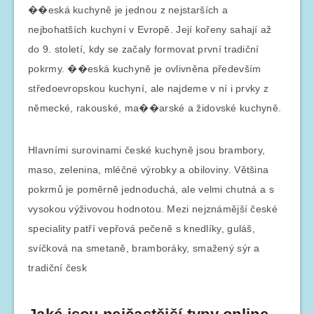
��eská kuchyně je jednou z nejstarších a
nejbohatších kuchyní v Evropě. Její kořeny sahají až
do 9. století, kdy se začaly formovat první tradiční
pokrmy. ��eská kuchyně je ovlivněna především
středoevropskou kuchyní, ale najdeme v ní i prvky z
německé, rakouské, ma��arské a židovské kuchyně.
Hlavními surovinami české kuchyně jsou brambory,
maso, zelenina, mléčné výrobky a obiloviny. Většina
pokrmů je poměrně jednoduchá, ale velmi chutná a s
vysokou výživovou hodnotou. Mezi nejznámější české
speciality patří vepřová pečeně s knedlíky, guláš,
svíčková na smetaně, bramboráky, smažený sýr a
tradiční česk