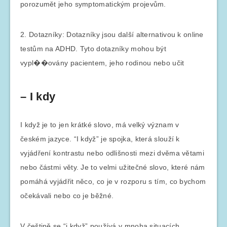
porozumět jeho symptomatickým projevům.
2. Dotazníky: Dotazníky jsou další alternativou k online
testům na ADHD. Tyto dotazníky mohou být
vypl��ovány pacientem, jeho rodinou nebo učit
– I kdy
I když je to jen krátké slovo, má velký význam v
českém jazyce. “I když” je spojka, která slouží k
vyjádření kontrastu nebo odlišnosti mezi dvěma větami
nebo částmi věty. Je to velmi užitečné slovo, které nám
pomáhá vyjádřit něco, co je v rozporu s tím, co bychom
očekávali nebo co je běžné.
V češtině se “i když” používá v mnoha situacích.