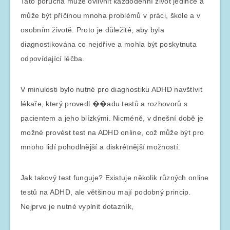
Tato porucha může ovlivnit každodenní život jedince a
může být příčinou mnoha problémů v práci, škole a v
osobním životě. Proto je důležité, aby byla
diagnostikována co nejdříve a mohla být poskytnuta
odpovídající léčba.
V minulosti bylo nutné pro diagnostiku ADHD navštívit
lékaře, který provedl ��adu testů a rozhovorů s
pacientem a jeho blízkými. Nicméně, v dnešní době je
možné provést test na ADHD online, což může být pro
mnoho lidí pohodlnější a diskrétnější možností.
Jak takový test funguje? Existuje několik různých online
testů na ADHD, ale většinou mají podobný princip.
Nejprve je nutné vyplnit dotazník,