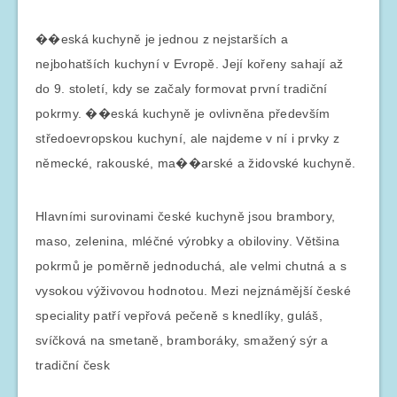
��eská kuchyně je jednou z nejstarších a
nejbohatších kuchyní v Evropě. Její kořeny sahají až
do 9. století, kdy se začaly formovat první tradiční
pokrmy. ��eská kuchyně je ovlivněna především
středoevropskou kuchyní, ale najdeme v ní i prvky z
německé, rakouské, ma��arské a židovské kuchyně.
Hlavními surovinami české kuchyně jsou brambory,
maso, zelenina, mléčné výrobky a obiloviny. Většina
pokrmů je poměrně jednoduchá, ale velmi chutná a s
vysokou výživovou hodnotou. Mezi nejznámější české
speciality patří vepřová pečeně s knedlíky, guláš,
svíčková na smetaně, bramboráky, smažený sýr a
tradiční česk