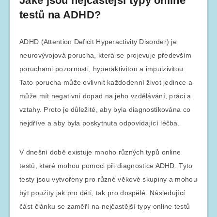
Jaké jsou nejčastější typy online
testů na ADHD?
ADHD (Attention Deficit Hyperactivity Disorder) je
neurovývojová porucha, která se projevuje především
poruchami pozornosti, hyperaktivitou a impulzivitou.
Tato porucha může ovlivnit každodenní život jedince a
může mít negativní dopad na jeho vzdělávání, práci a
vztahy. Proto je důležité, aby byla diagnostikována co
nejdříve a aby byla poskytnuta odpovídající léčba.
V dnešní době existuje mnoho různých typů online
testů, které mohou pomoci při diagnostice ADHD. Tyto
testy jsou vytvořeny pro různé věkové skupiny a mohou
být použity jak pro děti, tak pro dospělé. Následující
část článku se zaměří na nejčastější typy online testů