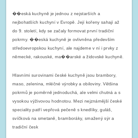
��eská kuchyně je jednou z nejstarších a
nejbohatších kuchyní v Evropě. Její kořeny sahají až
do 9. století, kdy se začaly formovat první tradiční
pokrmy. ��eská kuchyně je ovlivněna především
středoevropskou kuchyní, ale najdeme v ní i prvky z
německé, rakouské, ma��arské a židovské kuchyně.
Hlavními surovinami české kuchyně jsou brambory,
maso, zelenina, mléčné výrobky a obiloviny. Většina
pokrmů je poměrně jednoduchá, ale velmi chutná a s
vysokou výživovou hodnotou. Mezi nejznámější české
speciality patří vepřová pečeně s knedlíky, guláš,
svíčková na smetaně, bramboráky, smažený sýr a
tradiční česk