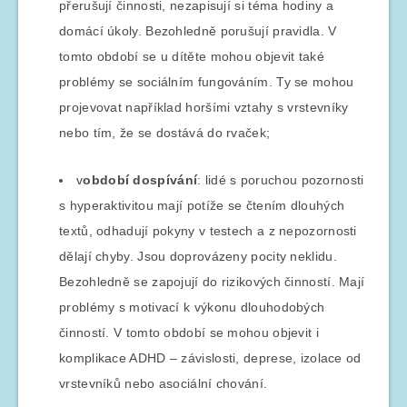
přerušují činnosti, nezapisují si téma hodiny a
domácí úkoly. Bezohledně porušují pravidla. V
tomto období se u dítěte mohou objevit také
problémy se sociálním fungováním. Ty se mohou
projevovat například horšími vztahy s vrstevníky
nebo tím, že se dostává do rvaček;
v
období dospívání
: lidé s poruchou pozornosti
s hyperaktivitou mají potíže se čtením dlouhých
textů, odhadují pokyny v testech a z nepozornosti
dělají chyby. Jsou doprovázeny pocity neklidu.
Bezohledně se zapojují do rizikových činností. Mají
problémy s motivací k výkonu dlouhodobých
činností. V tomto období se mohou objevit i
komplikace ADHD – závislosti, deprese, izolace od
vrstevníků nebo asociální chování.