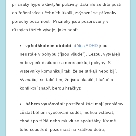
příznaky hyperaktivity/impulzivity. Jakmile se dítě pustí
do řešení více učebních úkolů, zvýrazní se příznaky
poruchy pozornosti. Příznaky jsou pozorovány v
různých fázích vývoje, jako např:
v
předškolním období
:
děti s ADHD
jsou
neustále v pohybu (“jsou všude”). Lezou, vytvářejí
nebezpečné situace a nerespektují pokyny. S
vrstevníky komunikují tak, že se strkají nebo bijí.
Vyznačují se také tím, že jsou hlasité, hlučné a
konfliktní (např. berou hračky);
během vyučování
: postižení žáci mají problémy
zůstat během vyučování sedět, mohou vstávat,
chodit po třídě nebo mluvit se spolužáky. Kromě
toho soustředí pozornost na krátkou dobu,