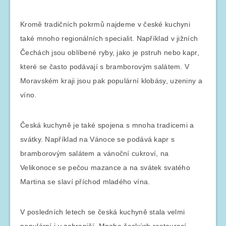
Kromě tradičních pokrmů najdeme v české kuchyni
také mnoho regionálních specialit. Například v jižních
Čechách jsou oblíbené ryby, jako je pstruh nebo kapr,
které se často podávají s bramborovým salátem. V
Moravském kraji jsou pak populární klobásy, uzeniny a
víno.
Česká kuchyně je také spojena s mnoha tradicemi a
svátky. Například na Vánoce se podává kapr s
bramborovým salátem a vánoční cukroví, na
Velikonoce se pečou mazance a na svátek svatého
Martina se slaví příchod mladého vína.
V posledních letech se česká kuchyně stala velmi
populární i v zahraničí. Mnoho českých restaurací