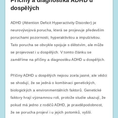
Příčiny a diagnostika ADHD u
dospělých
ADHD (Attention Deficit Hyperactivity Disorder) je
neurovývojová porucha, která se projevuje především
poruchami pozornosti, hyperaktivitou a impulzivitou.
Tato porucha se obvykle spojuje s dětstvím, ale může
se projevovat i u dospělých. V tomto článku se
zaměříme na příčiny a diagnostiku ADHD u dospělých.
Příčiny ADHD u dospělých nejsou zcela jasné, ale vědci
se shodují, že se jedná o kombinaci genetických,
biologických a environmentálních faktorů. Genetické
faktory hrají významnou roli, protože studie ukazují, že
pokud má jedno z rodičů ADHD, je pravděpodobnost,
že se porucha projeví i u jejich potomků, vyšší.