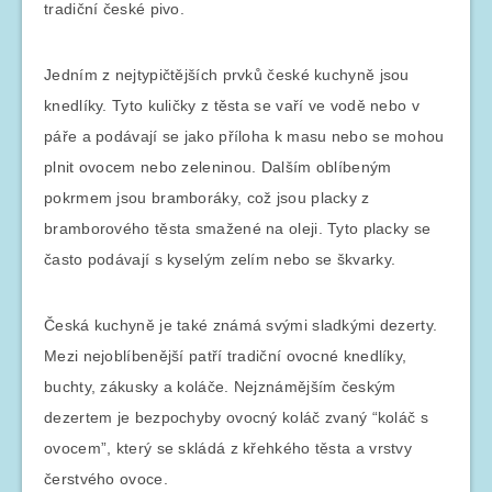
tradiční české pivo.
Jedním z nejtypičtějších prvků české kuchyně jsou
knedlíky. Tyto kuličky z těsta se vaří ve vodě nebo v
páře a podávají se jako příloha k masu nebo se mohou
plnit ovocem nebo zeleninou. Dalším oblíbeným
pokrmem jsou bramboráky, což jsou placky z
bramborového těsta smažené na oleji. Tyto placky se
často podávají s kyselým zelím nebo se škvarky.
Česká kuchyně je také známá svými sladkými dezerty.
Mezi nejoblíbenější patří tradiční ovocné knedlíky,
buchty, zákusky a koláče. Nejznámějším českým
dezertem je bezpochyby ovocný koláč zvaný “koláč s
ovocem”, který se skládá z křehkého těsta a vrstvy
čerstvého ovoce.