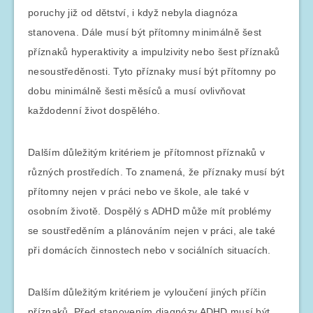
poruchy již od dětství, i když nebyla diagnóza
stanovena. Dále musí být přítomny minimálně šest
příznaků hyperaktivity a impulzivity nebo šest příznaků
nesoustředěnosti. Tyto příznaky musí být přítomny po
dobu minimálně šesti měsíců a musí ovlivňovat
každodenní život dospělého.
Dalším důležitým kritériem je přítomnost příznaků v
různých prostředích. To znamená, že příznaky musí být
přítomny nejen v práci nebo ve škole, ale také v
osobním životě. Dospělý s ADHD může mít problémy
se soustředěním a plánováním nejen v práci, ale také
při domácích činnostech nebo v sociálních situacích.
Dalším důležitým kritériem je vyloučení jiných příčin
příznaků. Před stanovením diagnózy ADHD musí být