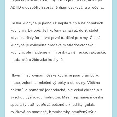
ADHD u dospělých správně diagnostikována a léčena.
Česká kuchyně je jednou z nejstarších a nejbohatších
kuchyní v Evropě. Její kořeny sahají až do 9. století,
kdy se začaly formovat první tradiční pokrmy. Česká
kuchyně je ovlivněna především středoevropskou
kuchyní, ale najdeme v ní i prvky z německé, rakouské,
maďarské a židovské kuchyně.
Hlavními surovinami české kuchyně jsou brambory,
maso, zelenina, mléčné výrobky a obiloviny. Většina
pokrmů je poměrně jednoduchá, ale velmi chutná a s
vysokou výživovou hodnotou. Mezi nejznámější české
speciality patří vepřová pečeně s knedlíky, guláš,
svíčková na smetaně, bramboráky, smažený sýr a