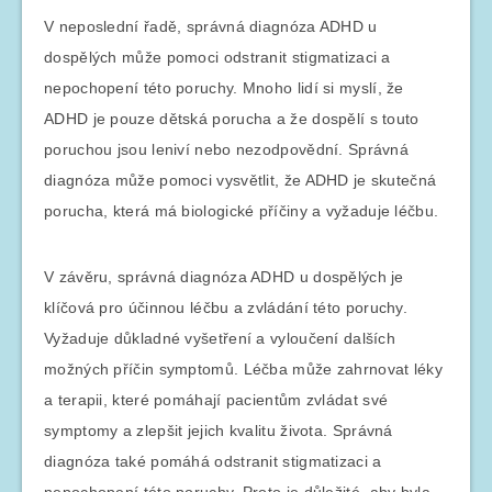
V neposlední řadě, správná diagnóza ADHD u
dospělých může pomoci odstranit stigmatizaci a
nepochopení této poruchy. Mnoho lidí si myslí, že
ADHD je pouze dětská porucha a že dospělí s touto
poruchou jsou leniví nebo nezodpovědní. Správná
diagnóza může pomoci vysvětlit, že ADHD je skutečná
porucha, která má biologické příčiny a vyžaduje léčbu.
V závěru, správná diagnóza ADHD u dospělých je
klíčová pro účinnou léčbu a zvládání této poruchy.
Vyžaduje důkladné vyšetření a vyloučení dalších
možných příčin symptomů. Léčba může zahrnovat léky
a terapii, které pomáhají pacientům zvládat své
symptomy a zlepšit jejich kvalitu života. Správná
diagnóza také pomáhá odstranit stigmatizaci a
nepochopení této poruchy. Proto je důležité, aby byla