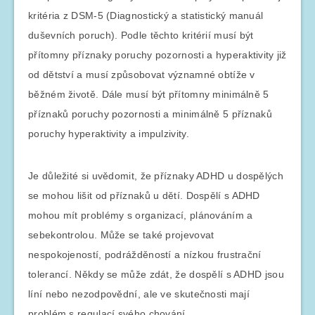
kritéria z DSM-5 (Diagnostický a statistický manuál
duševních poruch). Podle těchto kritérií musí být
přítomny příznaky poruchy pozornosti a hyperaktivity již
od dětství a musí způsobovat významné obtíže v
běžném životě. Dále musí být přítomny minimálně 5
příznaků poruchy pozornosti a minimálně 5 příznaků
poruchy hyperaktivity a impulzivity.
Je důležité si uvědomit, že příznaky ADHD u dospělých
se mohou lišit od příznaků u dětí. Dospělí s ADHD
mohou mít problémy s organizací, plánováním a
sebekontrolou. Může se také projevovat
nespokojeností, podrážděností a nízkou frustrační
tolerancí. Někdy se může zdát, že dospělí s ADHD jsou
líní nebo nezodpovědní, ale ve skutečnosti mají
problém s regulací svého chování.