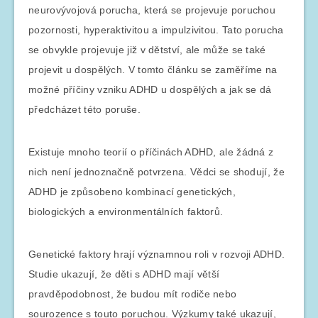
neurovývojová porucha, která se projevuje poruchou
pozornosti, hyperaktivitou a impulzivitou. Tato porucha
se obvykle projevuje již v dětství, ale může se také
projevit u dospělých. V tomto článku se zaměříme na
možné příčiny vzniku ADHD u dospělých a jak se dá
předcházet této poruše.
Existuje mnoho teorií o příčinách ADHD, ale žádná z
nich není jednoznačně potvrzena. Vědci se shodují, že
ADHD je způsobeno kombinací genetických,
biologických a environmentálních faktorů.
Genetické faktory hrají významnou roli v rozvoji ADHD.
Studie ukazují, že děti s ADHD mají větší
pravděpodobnost, že budou mít rodiče nebo
sourozence s touto poruchou. Výzkumy také ukazují,