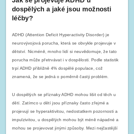
Jak se projevuje ADHD u
dospělých a jaké jsou možnosti
léčby?
ADHD (Attention Deficit Hyperactivity Disorder) je
neurovývojová porucha, která se obvykle projevuje v
dětství. Nicméně, mnoho lidí si neuvědomuje, že tato
porucha může přetrvávat i v dospělosti. Podle statistik
trpí ADHD přibližně 4% dospělé populace, což
znamená, že se jedná o poměrně častý problém.
U dospělých se příznaky ADHD mohou lišit od těch u
dětí. Zatímco u dětí jsou příznaky často zřejmé a
projevují se hyperaktivitou, nedostatkem pozornosti a
impulzivitou, u dospělých mohou být méně nápadné a
mohou se projevovat jinými způsoby. Mezi nejčastější