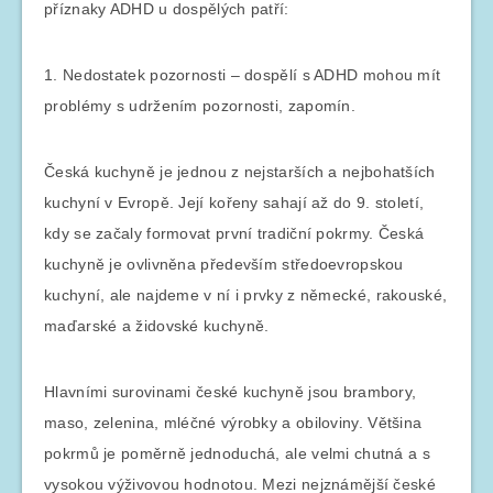
příznaky ADHD u dospělých patří:
1. Nedostatek pozornosti – dospělí s ADHD mohou mít
problémy s udržením pozornosti, zapomín.
Česká kuchyně je jednou z nejstarších a nejbohatších
kuchyní v Evropě. Její kořeny sahají až do 9. století,
kdy se začaly formovat první tradiční pokrmy. Česká
kuchyně je ovlivněna především středoevropskou
kuchyní, ale najdeme v ní i prvky z německé, rakouské,
maďarské a židovské kuchyně.
Hlavními surovinami české kuchyně jsou brambory,
maso, zelenina, mléčné výrobky a obiloviny. Většina
pokrmů je poměrně jednoduchá, ale velmi chutná a s
vysokou výživovou hodnotou. Mezi nejznámější české