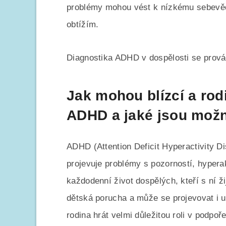
problémy mohou vést k nízkému sebevěd
obtížím.
Diagnostika ADHD v dospělosti se prová
Jak mohou blízcí a ro
ADHD a jaké jsou mož
ADHD (Attention Deficit Hyperactivity D
projevuje problémy s pozorností, hyperak
každodenní život dospělých, kteří s ní ži
dětská porucha a může se projevovat i 
rodina hrát velmi důležitou roli v podpoř