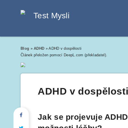
Blog
»
ADHD
»
ADHD v dospělosti
Článek přeložen pomocí DeepL.com (překladatel).
ADHD v dospělost
Jak se projevuje ADHD