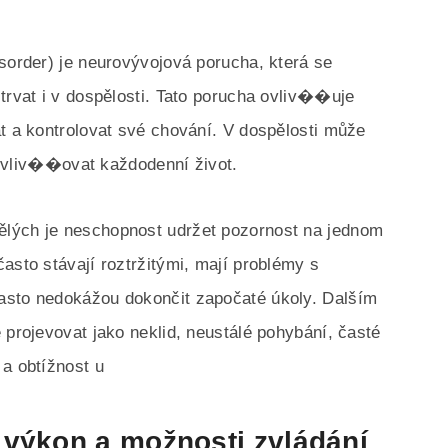
isorder) je neurovývojová porucha, která se
trvat i v dospělosti. Tato porucha ovliv��uje
at a kontrolovat své chování. V dospělosti může
liv��ovat každodenní život.
ělých je neschopnost udržet pozornost na jednom
asto stávají roztržitými, mají problémy s
asto nedokážou dokončit započaté úkoly. Dalším
 projevovat jako neklid, neustálé pohybání, časté
 a obtížnost u
 výkon a možnosti zvládání