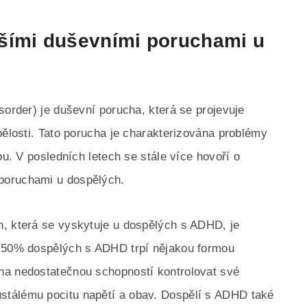
šími duševními poruchami u
sorder) je duševní porucha, která se projevuje
pělosti. Tato porucha je charakterizována problémy
ou. V posledních letech se stále více hovoří o
poruchami u dospělých.
h, která se vyskytuje u dospělých s ADHD, je
ž 50% dospělých s ADHD trpí nějakou formou
na nedostatečnou schopností kontrolovat své
stálému pocitu napětí a obav. Dospělí s ADHD také