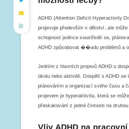
možnosti léčby?
ADHD (Attention Deficit Hyperactivity D
projevuje především v dětství, ale může 
schopnost jedince soustředit se, plánov
ADHD způsobovat ��adu problémů a ov
Jedním z hlavních projevů ADHD u dosp
úkolu nebo aktivitě. Dospělí s ADHD se č
plánováním a organizací svého času a č
projevem je hyperaktivita, která se může
přeskakování z jedné činnosti na druhou
Vliv ADHD na pracovní