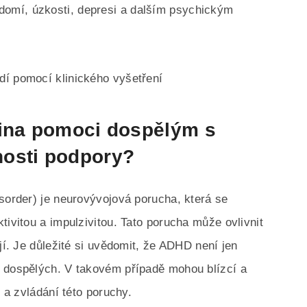
omí, úzkosti, depresi a dalším psychickým
dí pomocí klinického vyšetření
dina pomoci dospělým s
nosti podpory?
isorder) je neurovývojová porucha, která se
tivitou a impulzivitou. Tato porucha může ovlivnit
jí. Je důležité si uvědomit, že ADHD není jen
u dospělých. V takovém případě mohou blízcí a
e a zvládání této poruchy.