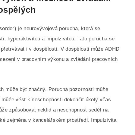
ospělých
isorder) je neurovývojová porucha, která se
i, hyperaktivitou a impulzivitou. Tato porucha se
e přetrvávat i v dospělosti. V dospělosti může ADHD
ezení v pracovním výkonu a zvládání pracovních
ch může být značný. Porucha pozornosti může
 může vést k neschopnosti dokončit úkoly včas
ůže způsobovat neklid a neschopnost sedět na
ké zejména v kancelářském prostředí. Impulzivita