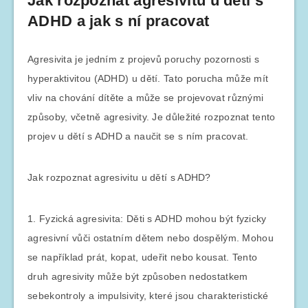
Jak rozpoznat agresivitu u dětí s
ADHD a jak s ní pracovat
Agresivita je jedním z projevů poruchy pozornosti s
hyperaktivitou (ADHD) u dětí. Tato porucha může mít
vliv na chování dítěte a může se projevovat různými
způsoby, včetně agresivity. Je důležité rozpoznat tento
projev u dětí s ADHD a naučit se s ním pracovat.
Jak rozpoznat agresivitu u dětí s ADHD?
1. Fyzická agresivita: Děti s ADHD mohou být fyzicky
agresivní vůči ostatním dětem nebo dospělým. Mohou
se například prát, kopat, udeřit nebo kousat. Tento
druh agresivity může být způsoben nedostatkem
sebekontroly a impulsivity, které jsou charakteristické