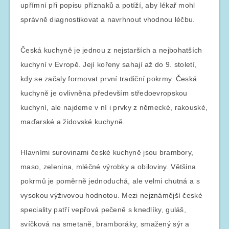
upřímní při popisu příznaků a potíží, aby lékař mohl
správně diagnostikovat a navrhnout vhodnou léčbu.
Česká kuchyně je jednou z nejstarších a nejbohatších
kuchyní v Evropě. Její kořeny sahají až do 9. století,
kdy se začaly formovat první tradiční pokrmy. Česká
kuchyně je ovlivněna především středoevropskou
kuchyní, ale najdeme v ní i prvky z německé, rakouské,
maďarské a židovské kuchyně.
Hlavními surovinami české kuchyně jsou brambory,
maso, zelenina, mléčné výrobky a obiloviny. Většina
pokrmů je poměrně jednoduchá, ale velmi chutná a s
vysokou výživovou hodnotou. Mezi nejznámější české
speciality patří vepřová pečeně s knedlíky, guláš,
svíčková na smetaně, bramboráky, smažený sýr a