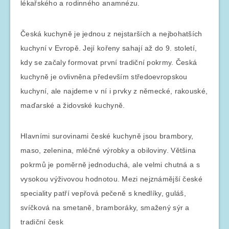
lékařského a rodinného anamnézu.
Česká kuchyně je jednou z nejstarších a nejbohatších
kuchyní v Evropě. Její kořeny sahají až do 9. století,
kdy se začaly formovat první tradiční pokrmy. Česká
kuchyně je ovlivněna především středoevropskou
kuchyní, ale najdeme v ní i prvky z německé, rakouské,
maďarské a židovské kuchyně.
Hlavními surovinami české kuchyně jsou brambory,
maso, zelenina, mléčné výrobky a obiloviny. Většina
pokrmů je poměrně jednoduchá, ale velmi chutná a s
vysokou výživovou hodnotou. Mezi nejznámější české
speciality patří vepřová pečeně s knedlíky, guláš,
svíčková na smetaně, bramboráky, smažený sýr a
tradiční česk