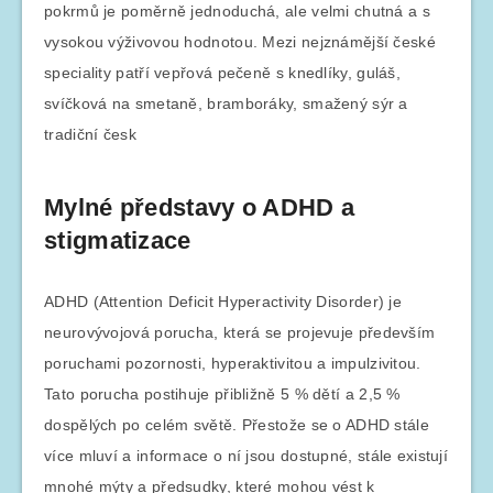
pokrmů je poměrně jednoduchá, ale velmi chutná a s
vysokou výživovou hodnotou. Mezi nejznámější české
speciality patří vepřová pečeně s knedlíky, guláš,
svíčková na smetaně, bramboráky, smažený sýr a
tradiční česk
Mylné představy o ADHD a
stigmatizace
ADHD (Attention Deficit Hyperactivity Disorder) je
neurovývojová porucha, která se projevuje především
poruchami pozornosti, hyperaktivitou a impulzivitou.
Tato porucha postihuje přibližně 5 % dětí a 2,5 %
dospělých po celém světě. Přestože se o ADHD stále
více mluví a informace o ní jsou dostupné, stále existují
mnohé mýty a předsudky, které mohou vést k