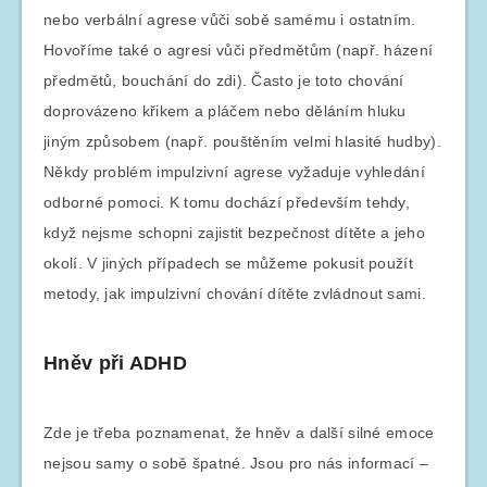
nebo verbální agrese vůči sobě samému i ostatním.
Hovoříme také o agresi vůči předmětům (např. házení
předmětů, bouchání do zdi). Často je toto chování
doprovázeno křikem a pláčem nebo děláním hluku
jiným způsobem (např. pouštěním velmi hlasité hudby).
Někdy problém impulzivní agrese vyžaduje vyhledání
odborné pomoci. K tomu dochází především tehdy,
když nejsme schopni zajistit bezpečnost dítěte a jeho
okolí. V jiných případech se můžeme pokusit použít
metody, jak impulzivní chování dítěte zvládnout sami.
Hněv při ADHD
Zde je třeba poznamenat, že hněv a další silné emoce
nejsou samy o sobě špatné. Jsou pro nás informací –