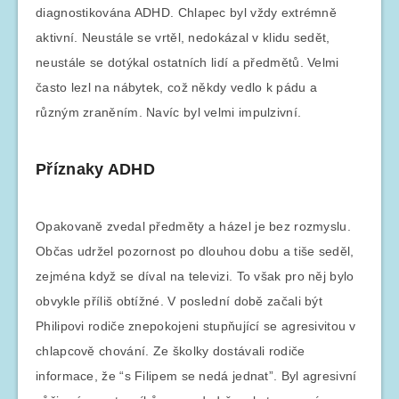
diagnostikována ADHD. Chlapec byl vždy extrémně
aktivní. Neustále se vrtěl, nedokázal v klidu sedět,
neustále se dotýkal ostatních lidí a předmětů. Velmi
často lezl na nábytek, což někdy vedlo k pádu a
různým zraněním. Navíc byl velmi impulzivní.
Příznaky ADHD
Opakovaně zvedal předměty a házel je bez rozmyslu.
Občas udržel pozornost po dlouhou dobu a tiše seděl,
zejména když se díval na televizi. To však pro něj bylo
obvykle příliš obtížné. V poslední době začali být
Philipovi rodiče znepokojeni stupňující se agresivitou v
chlapcově chování. Ze školky dostávali rodiče
informace, že “s Filipem se nedá jednat”. Byl agresivní