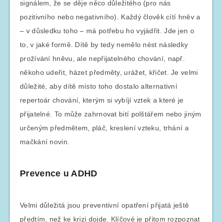
signálem, že se děje něco důležitého (pro nás
pozitivního nebo negativního). Každý člověk cítí hněv a
– v důsledku toho – má potřebu ho vyjádřit. Jde jen o
to, v jaké formě. Dítě by tedy nemělo nést následky
prožívání hněvu, ale nepřijatelného chování, např.
někoho udeřit, házet předměty, urážet, křičet. Je velmi
důležité, aby dítě místo toho dostalo alternativní
repertoár chování, kterým si vybíjí vztek a které je
přijatelné. To může zahrnovat bití polštářem nebo jiným
určeným předmětem, pláč, kreslení vzteku, trhání a
mačkání novin.
Prevence u ADHD
Velmi důležitá jsou preventivní opatření přijatá ještě
předtím, než ke krizi dojde. Klíčové je přitom rozpoznat