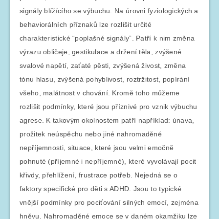
signály blížícího se výbuchu. Na úrovni fyziologických a
behaviorálních příznaků lze rozlišit určité
charakteristické “poplašné signály”. Patří k nim změna
výrazu obličeje, gestikulace a držení těla, zvýšené
svalové napětí, zaťaté pěsti, zvýšená živost, změna
tónu hlasu, zvýšená pohyblivost, roztržitost, popírání
všeho, malátnost v chování. Kromě toho můžeme
rozlišit podmínky, které jsou příznivé pro vznik výbuchu
agrese. K takovým okolnostem patří například: únava,
prožitek neúspěchu nebo jiné nahromaděné
nepříjemnosti, situace, které jsou velmi emočně
pohnuté (příjemné i nepříjemné), které vyvolávají pocit
křivdy, přehlížení, frustrace potřeb. Nejedná se o
faktory specifické pro děti s ADHD. Jsou to typické
vnější podmínky pro pociťování silných emocí, zejména
hněvu. Nahromaděné emoce se v daném okamžiku lze