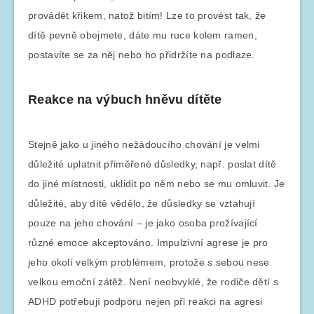
provádět křikem, natož bitím! Lze to provést tak, že
dítě pevně obejmete, dáte mu ruce kolem ramen,
postavíte se za něj nebo ho přidržíte na podlaze.
Reakce na výbuch hněvu dítěte
Stejně jako u jiného nežádoucího chování je velmi
důležité uplatnit přiměřené důsledky, např. poslat dítě
do jiné místnosti, uklidit po něm nebo se mu omluvit. Je
důležité, aby dítě vědělo, že důsledky se vztahují
pouze na jeho chování – je jako osoba prožívající
různé emoce akceptováno. Impulzivní agrese je pro
jeho okolí velkým problémem, protože s sebou nese
velkou emoční zátěž. Není neobvyklé, že rodiče dětí s
ADHD potřebují podporu nejen při reakci na agresi