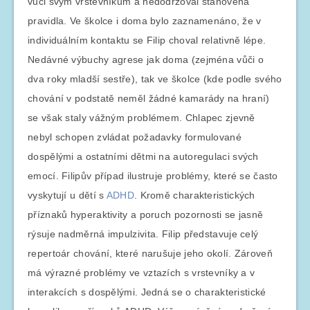
vůči svým vrstevníkům a nedodržoval stanovená
pravidla. Ve školce i doma bylo zaznamenáno, že v
individuálním kontaktu se Filip choval relativně lépe.
Nedávné výbuchy agrese jak doma (zejména vůči o
dva roky mladší sestře), tak ve školce (kde podle svého
chování v podstatě neměl žádné kamarády na hraní)
se však staly vážným problémem. Chlapec zjevně
nebyl schopen zvládat požadavky formulované
dospělými a ostatními dětmi na autoregulaci svých
emocí. Filipův případ ilustruje problémy, které se často
vyskytují u dětí s
ADHD
. Kromě charakteristických
příznaků hyperaktivity a poruch pozornosti se jasně
rýsuje nadměrná impulzivita. Filip představuje celý
repertoár chování, které narušuje jeho okolí. Zároveň
má výrazné problémy ve vztazích s vrstevníky a v
interakcích s dospělými. Jedná se o charakteristické