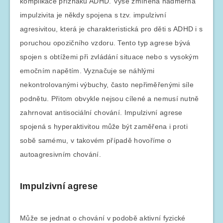
komplikace příznaků ADHD. Výše zmíněná nadměrná
impulzivita je někdy spojena s tzv. impulzivní
agresivitou, která je charakteristická pro děti s ADHD i s
poruchou opozičního vzdoru. Tento typ agrese bývá
spojen s obtížemi při zvládání situace nebo s vysokým
emočním napětím. Vyznačuje se náhlými
nekontrolovanými výbuchy, často nepřiměřenými síle
podnětu. Přitom obvykle nejsou cílené a nemusí nutně
zahrnovat antisociální chování. Impulzivní agrese
spojená s hyperaktivitou může být zaměřena i proti
sobě samému, v takovém případě hovoříme o
autoagresivním chování.
Impulzivní agrese
Může se jednat o chování v podobě aktivní fyzické