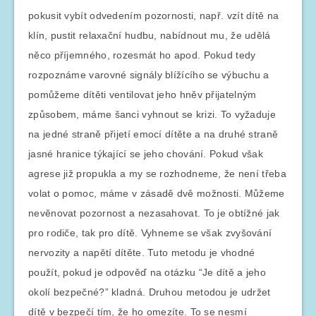
pokusit vybít odvedením pozornosti, např. vzít dítě na
klín, pustit relaxační hudbu, nabídnout mu, že udělá
něco příjemného, rozesmát ho apod. Pokud tedy
rozpoznáme varovné signály blížícího se výbuchu a
pomůžeme dítěti ventilovat jeho hněv přijatelným
způsobem, máme šanci vyhnout se krizi. To vyžaduje
na jedné straně přijetí emocí dítěte a na druhé straně
jasné hranice týkající se jeho chování. Pokud však
agrese již propukla a my se rozhodneme, že není třeba
volat o pomoc, máme v zásadě dvě možnosti. Můžeme
nevěnovat pozornost a nezasahovat. To je obtížné jak
pro rodiče, tak pro dítě. Vyhneme se však zvyšování
nervozity a napětí dítěte. Tuto metodu je vhodné
použít, pokud je odpověď na otázku “Je dítě a jeho
okolí bezpečné?” kladná. Druhou metodou je udržet
dítě v bezpečí tím, že ho omezíte. To se nesmí