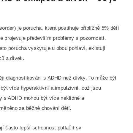
sorder) je porucha, která postihuje přibližně 5% dětí
se projevuje především problémy s pozorností,
tato porucha vyskytuje u obou pohlaví, existují
ců a dívek.
těji diagnostikováni s ADHD než dívky. To může být
být více hyperaktivní a impulzivní, což jsou
y s ADHD mohou být více neklidné a
měněno za běžné chování dětí.
í často lepší schopnost potlačit sv