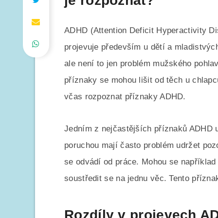
je rozpoznat?
ADHD (Attention Deficit Hyperactivity D
projevuje především u dětí a mladistvých.
ale není to jen problém mužského pohlaví
příznaky se mohou lišit od těch u chlapc
včas rozpoznat příznaky ADHD.
Jedním z nejčastějších příznaků ADHD u 
poruchou mají často problém udržet poz
se odvádí od práce. Mohou se například 
soustředit se na jednu věc. Tento přízn
Rozdíly v projevech AD