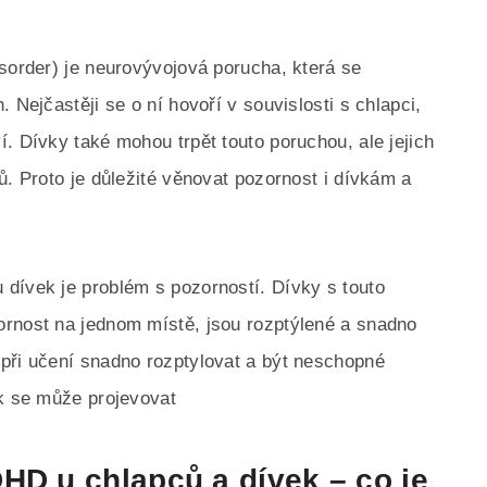
isorder) je neurovývojová porucha, která se
 Nejčastěji se o ní hovoří v souvislosti s chlapci,
. Dívky také mohou trpět touto poruchou, ale jejich
ů. Proto je důležité věnovat pozornost i dívkám a
dívek je problém s pozorností. Dívky s touto
ornost na jednom místě, jsou rozptýlené a snadno
při učení snadno rozptylovat a být neschopné
ak se může projevovat
HD u chlapců a dívek – co je