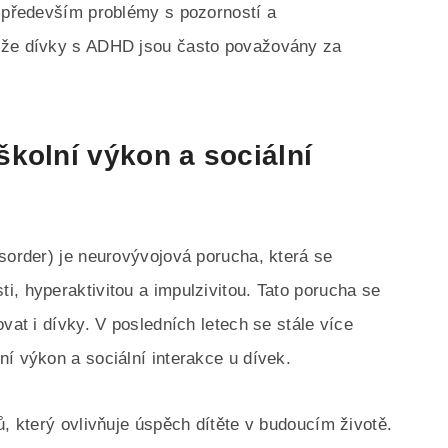
t především problémy s pozorností a
, že dívky s ADHD jsou často považovány za
kolní výkon a sociální
isorder) je neurovývojová porucha, která se
i, hyperaktivitou a impulzivitou. Tato porucha se
vat i dívky. V posledních letech se stále více
í výkon a sociální interakce u dívek.
ů, který ovlivňuje úspěch dítěte v budoucím životě.