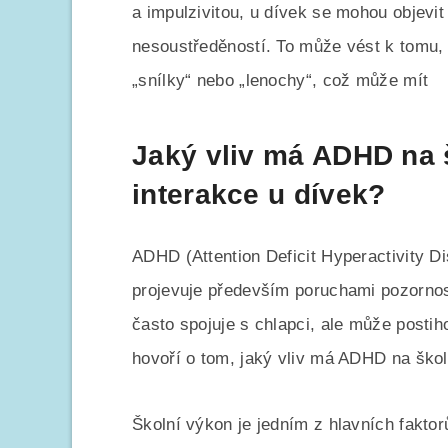
a impulzivitou, u dívek se mohou objevi
nesoustředěností. To může vést k tomu
„snílky“ nebo „lenochy“, což může mít
Jaký vliv má ADHD na š
interakce u dívek?
ADHD (Attention Deficit Hyperactivity D
projevuje především poruchami pozornost
často spojuje s chlapci, ale může postiho
hovoří o tom, jaký vliv má ADHD na školn
Školní výkon je jedním z hlavních faktor