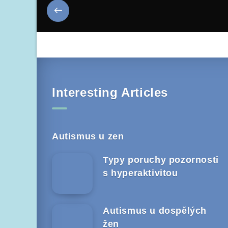
Interesting Articles
Autismus u zen
Typy poruchy pozornosti
s hyperaktivitou
Autismus u dospělých
žen