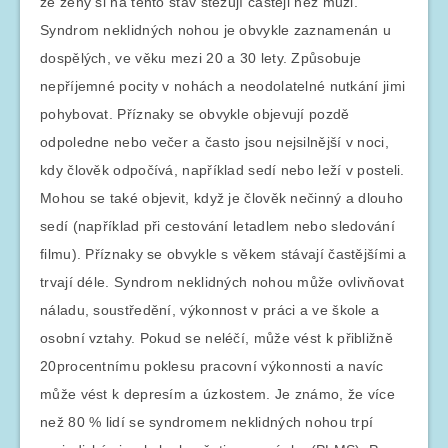
že ženy si na tento stav stěžují častěji než muži.
Syndrom neklidných nohou je obvykle zaznamenán u
dospělých, ve věku mezi 20 a 30 lety. Způsobuje
nepříjemné pocity v nohách a neodolatelné nutkání jimi
pohybovat. Příznaky se obvykle objevují pozdě
odpoledne nebo večer a často jsou nejsilnější v noci,
kdy člověk odpočívá, například sedí nebo leží v posteli.
Mohou se také objevit, když je člověk nečinný a dlouho
sedí (například při cestování letadlem nebo sledování
filmu). Příznaky se obvykle s věkem stávají častějšími a
trvají déle. Syndrom neklidných nohou může ovlivňovat
náladu, soustředění, výkonnost v práci a ve škole a
osobní vztahy. Pokud se neléčí, může vést k přibližně
20procentnímu poklesu pracovní výkonnosti a navíc
může vést k depresím a úzkostem. Je známo, že více
než 80 % lidí se syndromem neklidných nohou trpí