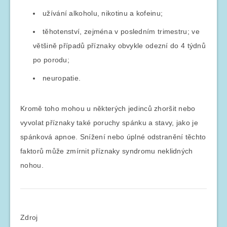
užívání alkoholu, nikotinu a kofeinu;
těhotenství, zejména v posledním trimestru; ve
většině případů příznaky obvykle odezní do 4 týdnů
po porodu;
neuropatie.
Kromě toho mohou u některých jedinců zhoršit nebo
vyvolat příznaky také poruchy spánku a stavy, jako je
spánková apnoe. Snížení nebo úplné odstranění těchto
faktorů může zmírnit příznaky syndromu neklidných
nohou.
Zdroj