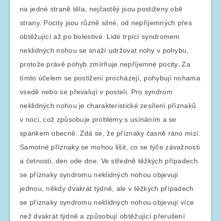
na jedné straně těla, nejčastěji jsou postiženy obě
strany. Pocity jsou různě silné, od nepříjemných přes
obtěžující až po bolestivé. Lidé trpící syndromem
neklidných nohou se snaží udržovat nohy v pohybu,
protože právě pohyb zmírňuje nepříjemné pocity. Za
tímto účelem se postižení procházejí, pohybují nohama
vsedě nebo se převalují v posteli. Pro syndrom
neklidných nohou je charakteristické zesílení příznaků
v noci, což způsobuje problémy s usínáním a se
spánkem obecně. Zdá se, že příznaky časně ráno mizí.
Samotné příznaky se mohou lišit, co se týče závažnosti
a četnosti, den ode dne. Ve středně těžkých případech
se příznaky syndromu neklidných nohou objevují
jednou, někdy dvakrát týdně, ale v těžkých případech
se příznaky syndromu neklidných nohou objevují více
než dvakrát týdně a způsobují obtěžující přerušení