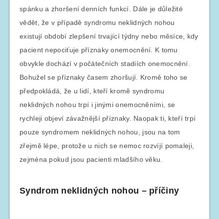
spánku a zhoršení denních funkcí. Dále je důležité
vědět, že v případě syndromu neklidných nohou
existují období zlepšení trvající týdny nebo měsíce, kdy
pacient nepociťuje příznaky onemocnění. K tomu
obvykle dochází v počátečních stadiích onemocnění.
Bohužel se příznaky časem zhoršují. Kromě toho se
předpokládá, že u lidí, kteří kromě syndromu
neklidných nohou trpí i jinými onemocněními, se
rychleji objeví závažnější příznaky. Naopak ti, kteří trpí
pouze syndromem neklidných nohou, jsou na tom
zřejmě lépe, protože u nich se nemoc rozvíjí pomaleji,
zejména pokud jsou pacienti mladšího věku.
Syndrom neklidných nohou – příčiny