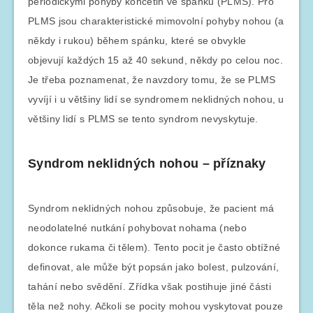
periodickými pohyby končetin ve spánku (PLMS). Pro
PLMS jsou charakteristické mimovolní pohyby nohou (a
někdy i rukou) během spánku, které se obvykle
objevují každých 15 až 40 sekund, někdy po celou noc.
Je třeba poznamenat, že navzdory tomu, že se PLMS
vyvíjí i u většiny lidí se syndromem neklidných nohou, u
většiny lidí s PLMS se tento syndrom nevyskytuje.
Syndrom neklidných nohou – příznaky
Syndrom neklidných nohou způsobuje, že pacient má
neodolatelné nutkání pohybovat nohama (nebo
dokonce rukama či tělem). Tento pocit je často obtížné
definovat, ale může být popsán jako bolest, pulzování,
tahání nebo svědění. Zřídka však postihuje jiné části
těla než nohy. Ačkoli se pocity mohou vyskytovat pouze