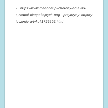
https://www.medonet.pl/choroby-od-a-do-
z,zespol-niespokojnych-nog—przyczyny–objawy–
leczenie,artykul,1726895.html