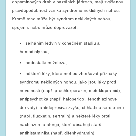
dopaminových drah v bazálních jádrech, mají zvýšenou
pravděpodobnost vzniku syndromu neklidných nohou.
Kromě toho může být syndrom neklidných nohou,
spojen s nebo může doprovázet:
selháním ledvin v konečném stadiu a
hemodialýzou;
nedostatkem železa;
některé léky, které mohou zhoršovat příznaky
syndromu neklidných nohou, jako jsou léky proti
nevolnosti (např. prochlorperazin, metoklopramid),
antipsychotika (např. haloperidol, fenothiazinové
deriváty), antidepresiva zvyšující hladinu serotoninu
(např. fluoxetin, sertralin) a některé léky proti
nachlazení a alergii, které obsahují starší
antihistaminika (např. difenhydramin);