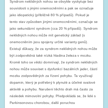
Syndrom neklidných nohou se obvykle vyskytuje bez
souvislosti s jinými onemocněními a pak se označuje
jako idiopatický (přibližně 80 % případů). Pokud je
tento stav způsoben jinými onemocněními, označuje se
jako sekundární syndrom (cca 20 % případů). Syndrom
neklidných nohou může mít genetický základ (s
onemocněním jsou spojeny určité varianty genů).
Existují důkazy, že za syndrom neklidných nohou může
být zodpovědná také nízká hladina železa v mozku.
Kromě toho se vědci domnívají, že syndrom neklidných
nohou může souviset s dysfunkcí bazálních jader, částí
mozku zodpovědných za řízení pohybu. Ta využívají
dopamin, který je potřebný k plynulé a účelné svalové
aktivitě a pohybu. Narušení těchto drah má často za
následek mimovolní pohyby. Předpokládá se, že lidé s
Parkinsonovou chorobou, další poruchou