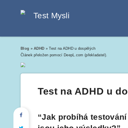
Blog
»
ADHD
»
Test na ADHD u dospělých
Článek přeložen pomocí DeepL.com (překladatel).
Test na ADHD u d
“Jak probíhá testován