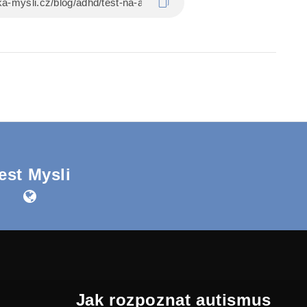
est Mysli
Jak rozpoznat autismus