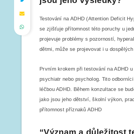
jsou jeho výsledky?”
Testování na ADHD (Attention Deficit Hy
se zjišťuje přítomnost této poruchy u je
projevuje problémy s pozorností, hyperakt
dětmi, může se projevovat i u dospělých
Prvním krokem při testování na ADHD u 
psychiatr nebo psycholog. Tito odborníci
léčbou ADHD. Během konzultace se bude 
jako jsou jeho dětství, školní výkon, pr
přítomnost příznaků ADHD
“Význam a důležitost 