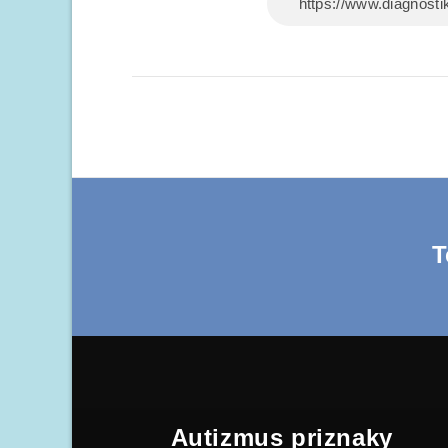
T
Autizmus priznaky