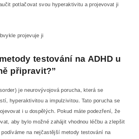
čit potlačovat svou hyperaktivitu a projevovat ji
vykle projevuje ji
í metody testování na ADHD u
ně připravit?”
isorder) je neurovývojová porucha, která se
í, hyperaktivitou a impulzivitou. Tato porucha se
rojevovat i u dospělých. Pokud máte podezření, že
ovat, aby bylo možné zahájit vhodnou léčbu a zlepšit
e podíváme na nejčastější metody testování na