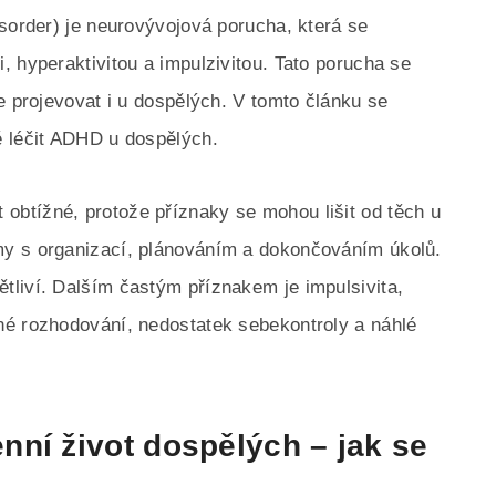
isorder) je neurovývojová porucha, která se
 hyperaktivitou a impulzivitou. Tato porucha se
e projevovat i u dospělých. V tomto článku se
ě léčit ADHD u dospělých.
btížné, protože příznaky se mohou lišit od těch u
y s organizací, plánováním a dokončováním úkolů.
liví. Dalším častým příznakem je impulsivita,
né rozhodování, nedostatek sebekontroly a náhlé
ní život dospělých – jak se