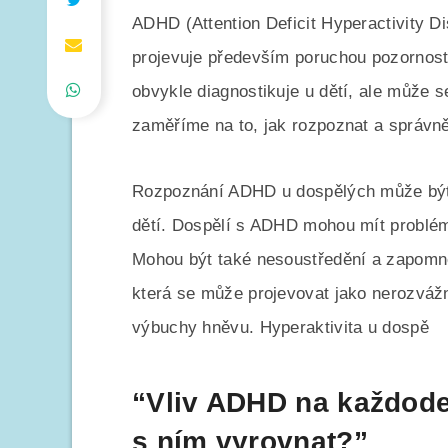
ADHD (Attention Deficit Hyperactivity D
projevuje především poruchou pozornosti,
obvykle diagnostikuje u dětí, ale může s
zaměříme na to, jak rozpoznat a správn
Rozpoznání ADHD u dospělých může být o
dětí. Dospělí s ADHD mohou mít problém
Mohou být také nesoustředění a zapomnět
která se může projevovat jako nerozváž
výbuchy hněvu. Hyperaktivita u dospě
“Vliv ADHD na každoden
s ním vyrovnat?”