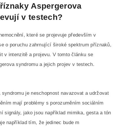
příznaky Aspergerova
evují v testech?
nemocnění, které se projevuje především v
e o poruchu zahrnující široké spektrum příznaků,
it v intenzitě a projevu. V tomto článku se
erova syndromu a jejich projev v testech.
a syndromu je neschopnost navazovat a udržovat
cněním mají problémy s porozuměním sociálním
 signály, jako jsou například mimika, gesta a tón
uje například tím, že jedinec bude m