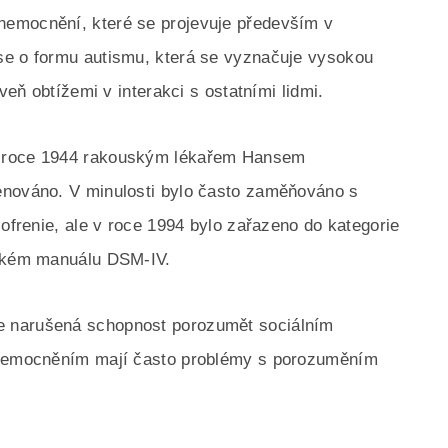
nemocnění, které se projevuje především v
se o formu autismu, která se vyznačuje vysokou
veň obtížemi v interakci s ostatními lidmi.
v roce 1944 rakouským lékařem Hansem
enováno. V minulosti bylo často zaměňováno s
zofrenie, ale v roce 1994 bylo zařazeno do kategorie
ickém manuálu DSM-IV.
e narušená schopnost porozumět sociálním
 onemocněním mají často problémy s porozuměním