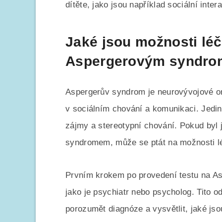
dítěte, jako jsou například sociální int
Jaké jsou možnosti léč
Aspergerovým syndrom
Aspergerův syndrom je neurovývojové on
v sociálním chování a komunikaci. Jedi
zájmy a stereotypní chování. Pokud byl
syndromem, může se ptát na možnosti léč
Prvním krokem po provedení testu na A
jako je psychiatr nebo psycholog. Tito o
porozumět diagnóze a vysvětlit, jaké js