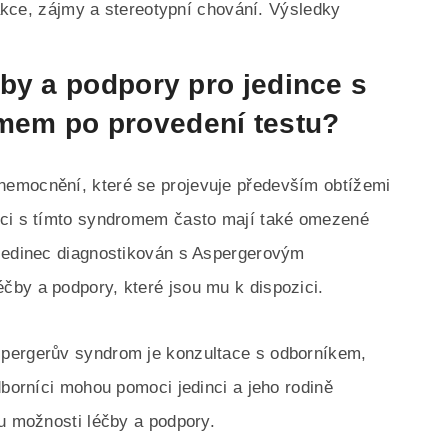
erakce, zájmy a stereotypní chování. Výsledky
by a podpory pro jedince s
em po provedení testu?
emocnění, které se projevuje především obtížemi
nci s tímto syndromem často mají také omezené
 jedinec diagnostikován s Aspergerovým
by a podpory, které jsou mu k dispozici.
spergerův syndrom je konzultace s odborníkem,
dborníci mohou pomoci jedinci a jeho rodině
ou možnosti léčby a podpory.