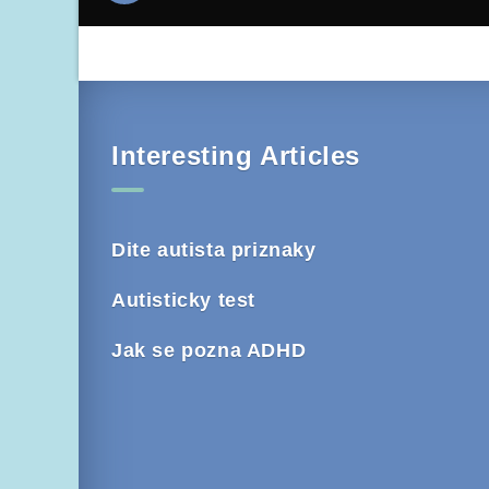
Interesting Articles
Dite autista priznaky
Autisticky test
Jak se pozna ADHD