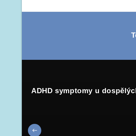
T
ADHD symptomy u dospělýc