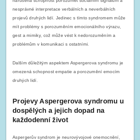
narušená schopnost porozumět sociálním signálům a
nesprávné interpretace verbálních a neverbálních
projevů druhých lidí. Jedinec s tímto syndromem může
mít problémy s porozuměním emocionálního výrazu,
gest a mimiky, což může vést k nedorozuměním a
problémům v komunikaci s ostatními.
Dalším důležitým aspektem Aspergerova syndromu je
omezená schopnost empatie a porozumění emocím
druhých lidí.
Projevy Aspergerova syndromu u
dospělých a jejich dopad na
každodenní život
Aspergerův syndrom je neurovývojové onemocnění,