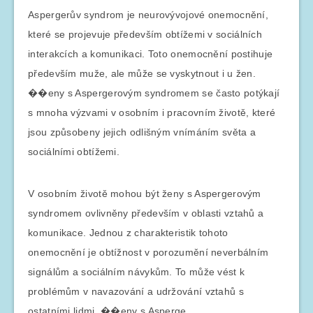
Aspergerův syndrom je neurovývojové onemocnění,
které se projevuje především obtížemi v sociálních
interakcích a komunikaci. Toto onemocnění postihuje
především muže, ale může se vyskytnout i u žen.
��eny s Aspergerovým syndromem se často potýkají
s mnoha výzvami v osobním i pracovním životě, které
jsou způsobeny jejich odlišným vnímáním světa a
sociálními obtížemi.
V osobním životě mohou být ženy s Aspergerovým
syndromem ovlivněny především v oblasti vztahů a
komunikace. Jednou z charakteristik tohoto
onemocnění je obtížnost v porozumění neverbálním
signálům a sociálním návykům. To může vést k
problémům v navazování a udržování vztahů s
ostatními lidmi. ��eny s Asperge