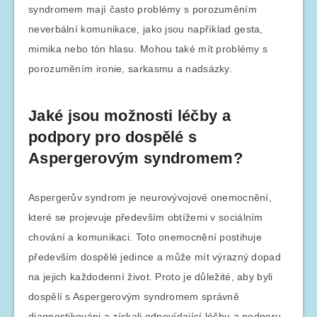
syndromem mají často problémy s porozuměním
neverbální komunikace, jako jsou například gesta,
mimika nebo tón hlasu. Mohou také mít problémy s
porozuměním ironie, sarkasmu a nadsázky.
Jaké jsou možnosti léčby a
podpory pro dospělé s
Aspergerovým syndromem?
Aspergerův syndrom je neurovývojové onemocnění,
které se projevuje především obtížemi v sociálním
chování a komunikaci. Toto onemocnění postihuje
především dospělé jedince a může mít výrazný dopad
na jejich každodenní život. Proto je důležité, aby byli
dospělí s Aspergerovým syndromem správně
diagnostikováni a získali odpovídající léčbu a podporu.