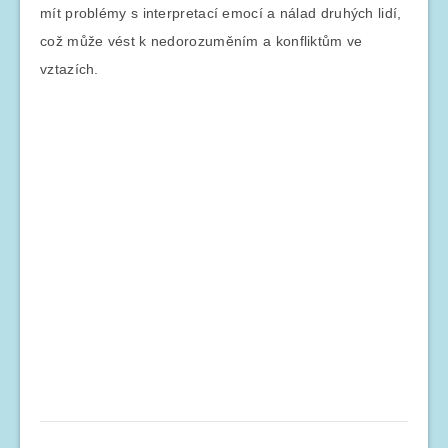
mít problémy s interpretací emocí a nálad druhých lidí,
což může vést k nedorozuměním a konfliktům ve
vztazích.