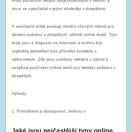
touto poruchou nebylo diagnostikováno v dětství a
musí se vypořádat s jejími důsledky v dospělosti.
V současné době existuje mnoho různých metod pro
detekci autismu u dospělých, včetně online testů. Tyto
testy jsou k dispozici na internetu a mohou být
vyplněny jednotlivci bez přímého kontaktu s
odborníkem. Zde jsou uvedeny některé z výhod a
nevýhod používání online testů pro detekci autismu u
dospělých.
Výhody:
1. Pohodlnost a dostupnost: Jednou z
Jaké jsou nejčastější typy online