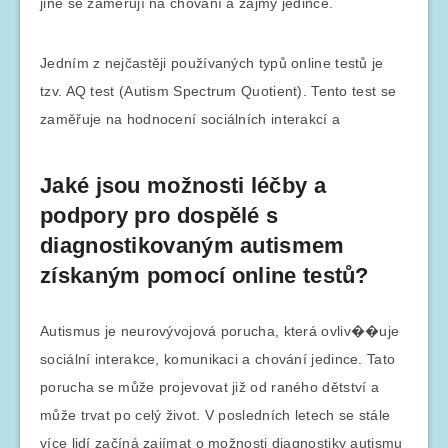
jiné se zaměřují na chování a zájmy jedince.
Jedním z nejčastěji používaných typů online testů je
tzv. AQ test (Autism Spectrum Quotient). Tento test se
zaměřuje na hodnocení sociálních interakcí a
Jaké jsou možnosti léčby a
podpory pro dospělé s
diagnostikovaným autismem
získaným pomocí online testů?
Autismus je neurovývojová porucha, která ovliv��uje
sociální interakce, komunikaci a chování jedince. Tato
porucha se může projevovat již od raného dětství a
může trvat po celý život. V posledních letech se stále
více lidí začíná zajímat o možnosti diagnostiky autismu