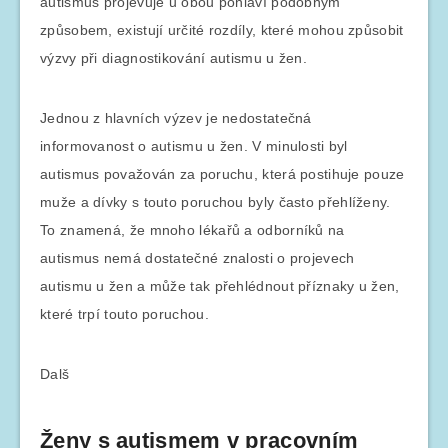
autismus projevuje u obou pohlaví podobným
způsobem, existují určité rozdíly, které mohou způsobit
výzvy při diagnostikování autismu u žen.
Jednou z hlavních výzev je nedostatečná
informovanost o autismu u žen. V minulosti byl
autismus považován za poruchu, která postihuje pouze
muže a dívky s touto poruchou byly často přehlíženy.
To znamená, že mnoho lékařů a odborníků na
autismus nemá dostatečné znalosti o projevech
autismu u žen a může tak přehlédnout příznaky u žen,
které trpí touto poruchou.
Dalš
Ženy s autismem v pracovním