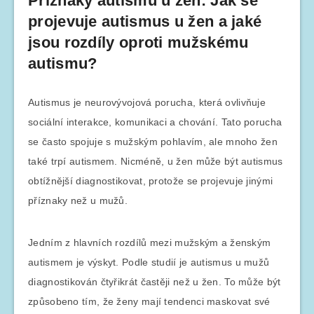
Příznaky autismu u žen: Jak se
projevuje autismus u žen a jaké
jsou rozdíly oproti mužskému
autismu?
Autismus je neurovývojová porucha, která ovlivňuje
sociální interakce, komunikaci a chování. Tato porucha
se často spojuje s mužským pohlavím, ale mnoho žen
také trpí autismem. Nicméně, u žen může být autismus
obtížnější diagnostikovat, protože se projevuje jinými
příznaky než u mužů.
Jedním z hlavních rozdílů mezi mužským a ženským
autismem je výskyt. Podle studií je autismus u mužů
diagnostikován čtyřikrát častěji než u žen. To může být
způsobeno tím, že ženy mají tendenci maskovat své