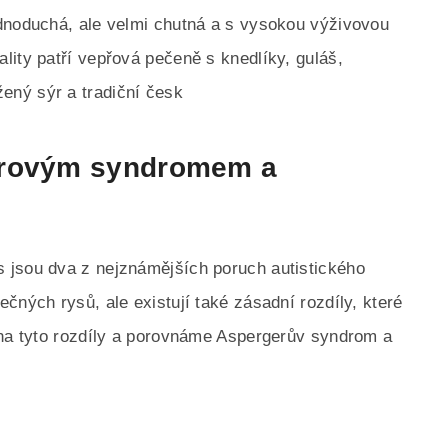
ednoduchá, ale velmi chutná a s vysokou výživovou
lity patří vepřová pečeně s knedlíky, guláš,
ený sýr a tradiční česk
erovým syndromem a
 jsou dva z nejznámějších poruch autistického
čných rysů, ale existují také zásadní rozdíly, které
 na tyto rozdíly a porovnáme Aspergerův syndrom a