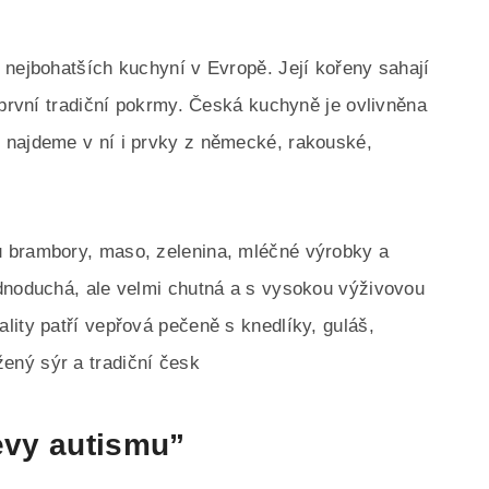
 nejbohatších kuchyní v Evropě. Její kořeny sahají
 první tradiční pokrmy. Česká kuchyně je ovlivněna
 najdeme v ní i prvky z německé, rakouské,
 brambory, maso, zelenina, mléčné výrobky a
ednoduchá, ale velmi chutná a s vysokou výživovou
lity patří vepřová pečeně s knedlíky, guláš,
ený sýr a tradiční česk
jevy autismu”