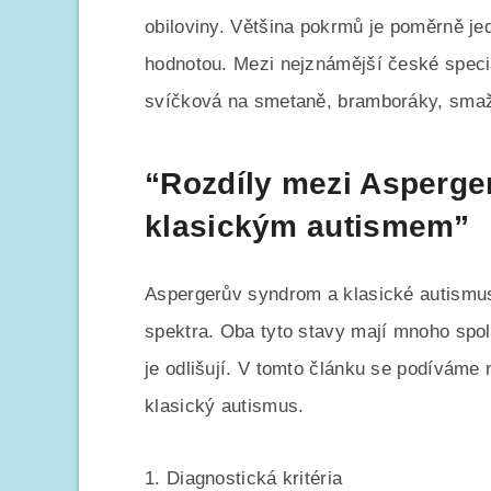
obiloviny. Většina pokrmů je poměrně j
hodnotou. Mezi nejznámější české specia
svíčková na smetaně, bramboráky, smaž
“Rozdíly mezi Asperg
klasickým autismem”
Aspergerův syndrom a klasické autismus
spektra. Oba tyto stavy mají mnoho spole
je odlišují. V tomto článku se podíváme
klasický autismus.
1. Diagnostická kritéria