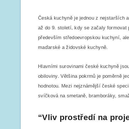
Česká kuchyně je jednou z nejstarších a
až do 9. století, kdy se začaly formovat
především středoevropskou kuchyní, ale
maďarské a židovské kuchyně.
Hlavními surovinami české kuchyně jsou
obiloviny. Většina pokrmů je poměrně j
hodnotou. Mezi nejznámější české specia
svíčková na smetaně, bramboráky, smaž
“Vliv prostředí na pro