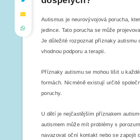
dospělých?”
Autismus je neurovývojová porucha, která
jedince. Tato porucha se může projevovat
Je důležité rozpoznat příznaky autismu 
vhodnou podporu a terapii.
Příznaky autismu se mohou lišit u každ
formách. Nicméně existují určité společ
poruchy.
U dětí je nejčastějším příznakem autismu
autismem může mít problémy s porozum
navazovat oční kontakt nebo se zapojit d