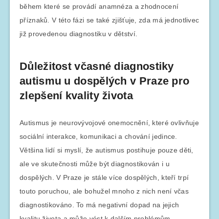
během které se provádí anamnéza a zhodnocení
příznaků. V této fázi se také zjišťuje, zda má jednotlivec
již provedenou diagnostiku v dětství.
Důležitost včasné diagnostiky
autismu u dospělých v Praze pro
zlepšení kvality života
Autismus je neurovývojové onemocnění, které ovlivňuje
sociální interakce, komunikaci a chování jedince.
Většina lidí si myslí, že autismus postihuje pouze děti,
ale ve skutečnosti může být diagnostikován i u
dospělých. V Praze je stále více dospělých, kteří trpí
touto poruchou, ale bohužel mnoho z nich není včas
diagnostikováno. To má negativní dopad na jejich
kvalitu života a může vést k dalším problémům.