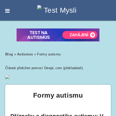
Blog
»
Autismus
»
Formy autismu
Článek přeložen pomocí DeepL.com (překladatel).
Formy autismu