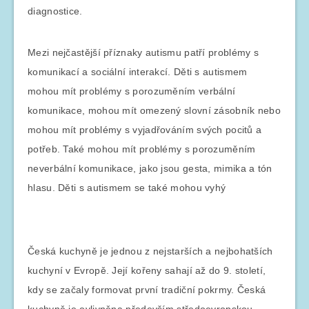
diagnostice.
Mezi nejčastější příznaky autismu patří problémy s
komunikací a sociální interakcí. Děti s autismem
mohou mít problémy s porozuměním verbální
komunikace, mohou mít omezený slovní zásobník nebo
mohou mít problémy s vyjadřováním svých pocitů a
potřeb. Také mohou mít problémy s porozuměním
neverbální komunikace, jako jsou gesta, mimika a tón
hlasu. Děti s autismem se také mohou vyhý
Česká kuchyně je jednou z nejstarších a nejbohatších
kuchyní v Evropě. Její kořeny sahají až do 9. století,
kdy se začaly formovat první tradiční pokrmy. Česká
kuchyně je ovlivněna především středoevropskou