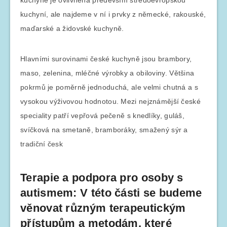
kuchyní, ale najdeme v ní i prvky z německé, rakouské,
maďarské a židovské kuchyně.
Hlavními surovinami české kuchyně jsou brambory,
maso, zelenina, mléčné výrobky a obiloviny. Většina
pokrmů je poměrně jednoduchá, ale velmi chutná a s
vysokou výživovou hodnotou. Mezi nejznámější české
speciality patří vepřová pečeně s knedlíky, guláš,
svíčková na smetaně, bramboráky, smažený sýr a
tradiční česk
Terapie a podpora pro osoby s
autismem: V této části se budeme
věnovat různým terapeutickým
přístupům a metodám, které