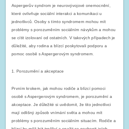
Aspergerův syndrom je neurovývojové onemocnění,
které ovlivňuje sociální interakci a komunikaci u
jednotlivců. Osoby s tímto syndromem mohou mít
problémy s porozuměním sociálním návykům a mohou
se cítit izolovaní od ostatních. V takových případech je
důležité, aby rodina a blízcí poskytovali podporu a
pomoc osobě s Aspergerovým syndromem.
1. Porozumění a akceptace
Prvním krokem, jak mohou rodiče a blízcí pomoci
osobě s Aspergerovým syndromem, je porozumění a
akceptace. Je důležité si uvědomit, že tito jednotlivci
mají odlišný způsob vnímání světa a mohou mít
problémy s porozuměním sociálním situacím. Rodiče a
blízcí by měli být trpěliví a snažit se pochopit jejich