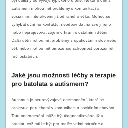
být odlišný od vývoje typického dítěte. Některé děti s
autismem mohou mít problémy s komunikací a
sociálními interakcemi již od raného věku. Mohou se
vyhýbat očnímu kontaktu, neodpovídat na své jméno
nebo neprojevovat zájem o hraní s ostatními dětmi.
Další děti mohou mít problémy s opakováním slov nebo
vět, nebo mohou mít omezenou schopnost porozumět
řeči ostatních.
Jaké jsou možnosti léčby a terapie
pro batolata s autismem?
Autismus je neurovývojové onemocnění, které se
projevuje poruchami v komunikaci a sociálním chování.
Toto onemocnění může být diagnostikováno již u
batolat, což může být pro rodiče velmi náročné a