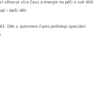
í věnovat více času a energie na péči o své dítě,
í i další děti.
ž. Děti s autismem často potřebují speciální
é