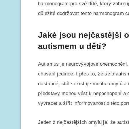
harmonogram pro své dítě, který zahrnuj
důležité dodržovat tento harmonogram co
Jaké jsou nejčastější 
autismem u dětí?
Autismus je neurovývojové onemocnění, k
chování jedince. I přes to, že se o auti
dostupné, stále existuje mnoho omylů a
představy mohou vést k nepochopení a di
vyvracet a šířit informovanost o této por
Jeden z nejčastějších omylů je, že autis