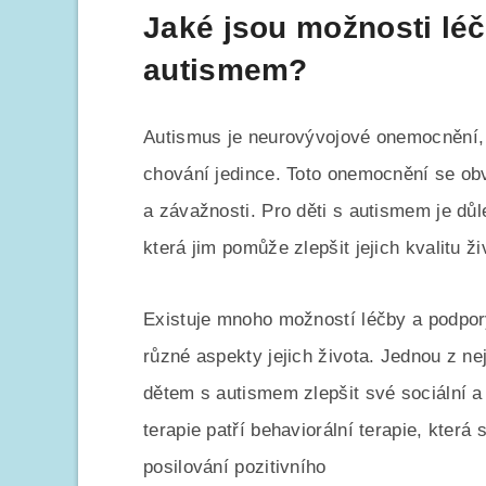
Jaké jsou možnosti léč
autismem?
Autismus je neurovývojové onemocnění, k
chování jedince. Toto onemocnění se obv
a závažnosti. Pro děti s autismem je dů
která jim pomůže zlepšit jejich kvalitu ži
Existuje mnoho možností léčby a podpor
různé aspekty jejich života. Jednou z ne
dětem s autismem zlepšit své sociální a
terapie patří behaviorální terapie, kte
posilování pozitivního