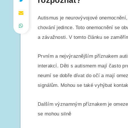
rozpoznat?
Autismus je neurovývojové onemocnění, k
chování jedince. Toto onemocnění se obv
a závažnosti. V tomto článku se zaměřím
Prvním a nejvýraznějším příznakem autis
interakcí. Děti s autismem mají často p
neumí se dobře dívat do očí a mají om
signálům. Mohou se také vyhýbat kontakt
Dalším významným příznakem je omezený
se mohou silně