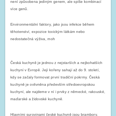
není způsobena jediným genem, ale spíše kombinací
více genů.
Environmentální faktory, jako jsou infekce během
těhotenství, expozice toxickým látkám nebo
nedostatečná výživa, moh
Česká kuchyně je jednou z nejstarších a nejbohatších
kuchyní v Evropě. Její kořeny sahají až do 9. století,
kdy se začaly formovat první tradiční pokrmy. Česká
kuchyně je ovlivněna především středoevropskou
kuchyní, ale najdeme v ní i prvky z německé, rakouské,
maďarské a židovské kuchyně.
Hlavními surovinami české kuchyně jsou brambory,