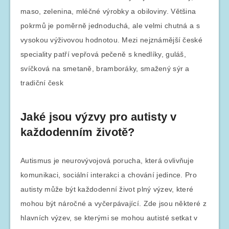
maso, zelenina, mléčné výrobky a obiloviny. Většina
pokrmů je poměrně jednoduchá, ale velmi chutná a s
vysokou výživovou hodnotou. Mezi nejznámější české
speciality patří vepřová pečeně s knedlíky, guláš,
svíčková na smetaně, bramboráky, smažený sýr a
tradiční česk
Jaké jsou výzvy pro autisty v
každodenním životě?
Autismus je neurovývojová porucha, která ovlivňuje
komunikaci, sociální interakci a chování jedince. Pro
autisty může být každodenní život plný výzev, které
mohou být náročné a vyčerpávající. Zde jsou některé z
hlavních výzev, se kterými se mohou autisté setkat v