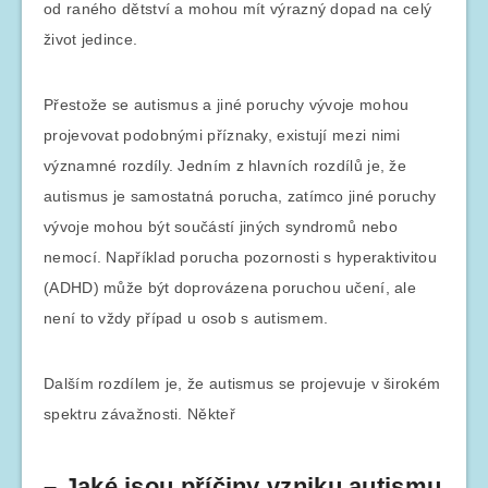
od raného dětství a mohou mít výrazný dopad na celý
život jedince.
Přestože se autismus a jiné poruchy vývoje mohou
projevovat podobnými příznaky, existují mezi nimi
významné rozdíly. Jedním z hlavních rozdílů je, že
autismus je samostatná porucha, zatímco jiné poruchy
vývoje mohou být součástí jiných syndromů nebo
nemocí. Například porucha pozornosti s hyperaktivitou
(ADHD) může být doprovázena poruchou učení, ale
není to vždy případ u osob s autismem.
Dalším rozdílem je, že autismus se projevuje v širokém
spektru závažnosti. Někteř
– Jaké jsou příčiny vzniku autismu