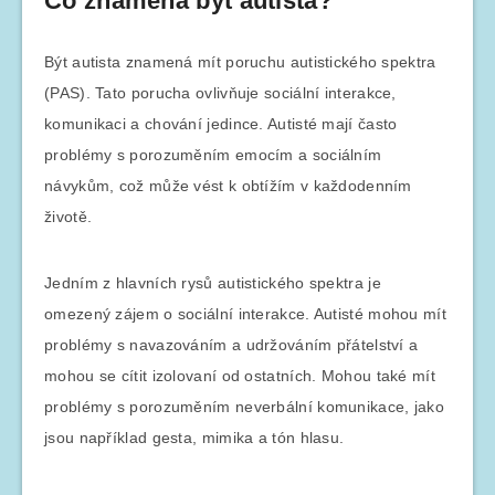
Co znamená být autista?
Být autista znamená mít poruchu autistického spektra
(PAS). Tato porucha ovlivňuje sociální interakce,
komunikaci a chování jedince. Autisté mají často
problémy s porozuměním emocím a sociálním
návykům, což může vést k obtížím v každodenním
životě.
Jedním z hlavních rysů autistického spektra je
omezený zájem o sociální interakce. Autisté mohou mít
problémy s navazováním a udržováním přátelství a
mohou se cítit izolovaní od ostatních. Mohou také mít
problémy s porozuměním neverbální komunikace, jako
jsou například gesta, mimika a tón hlasu.