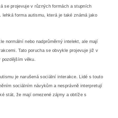
á se projevuje v různých formách a stupních
. lehká forma autismu, která je také známá jako
le normální nebo nadprůměrný intelekt, ale mají
rakcemi. Tato porucha se obvykle projevuje již v
 v pozdějším věku.
tismu je narušená sociální interakce. Lidé s touto
ěním sociálním návykům a nesprávně interpretují
aké stát, že mají omezené zájmy a obtíže s