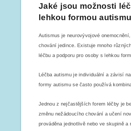
Jaké jsou možnosti lé
lehkou formou autism
Autismus je neurovývojové onemocnění, k
chování jedince. Existuje mnoho různýc
léčbu a podporu pro osoby s lehkou for
Léčba autismu je individuální a závisí n
formy autismu se často používá kombina
Jednou z nejčastějších forem léčby je be
změnu nežádoucího chování a učení nový
prováděna jednotlivě nebo ve skupině a 