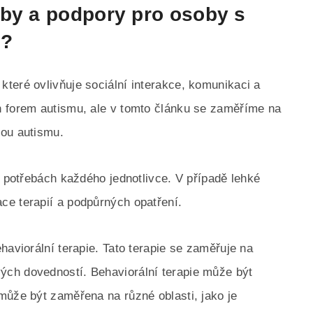
čby a podpory pro osoby s
u?
teré ovlivňuje sociální interakce, komunikaci a
h forem autismu, ale v tomto článku se zaměříme na
mou autismu.
a potřebách každého jednotlivce. V případě lehké
ce terapií a podpůrných opatření.
haviorální terapie. Tato terapie se zaměřuje na
ch dovedností. Behaviorální terapie může být
může být zaměřena na různé oblasti, jako je