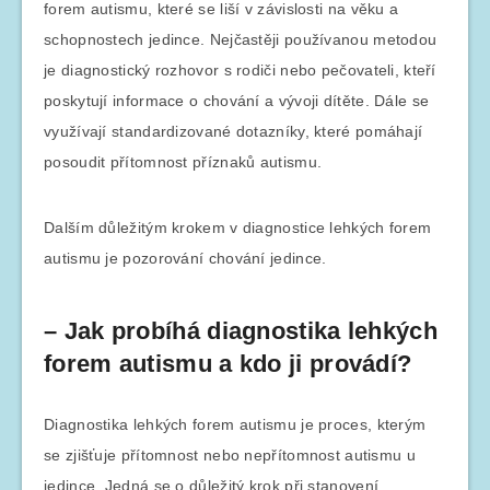
forem autismu, které se liší v závislosti na věku a
schopnostech jedince. Nejčastěji používanou metodou
je diagnostický rozhovor s rodiči nebo pečovateli, kteří
poskytují informace o chování a vývoji dítěte. Dále se
využívají standardizované dotazníky, které pomáhají
posoudit přítomnost příznaků autismu.
Dalším důležitým krokem v diagnostice lehkých forem
autismu je pozorování chování jedince.
– Jak probíhá diagnostika lehkých
forem autismu a kdo ji provádí?
Diagnostika lehkých forem autismu je proces, kterým
se zjišťuje přítomnost nebo nepřítomnost autismu u
jedince. Jedná se o důležitý krok při stanovení