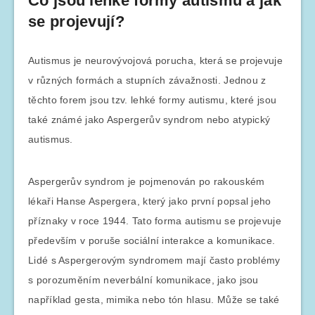
Co jsou lehké formy autismu a jak
se projevují?
Autismus je neurovývojová porucha, která se projevuje
v různých formách a stupních závažnosti. Jednou z
těchto forem jsou tzv. lehké formy autismu, které jsou
také známé jako Aspergerův syndrom nebo atypický
autismus.
Aspergerův syndrom je pojmenován po rakouském
lékaři Hanse Aspergera, který jako první popsal jeho
příznaky v roce 1944. Tato forma autismu se projevuje
především v poruše sociální interakce a komunikace.
Lidé s Aspergerovým syndromem mají často problémy
s porozuměním neverbální komunikace, jako jsou
například gesta, mimika nebo tón hlasu. Může se také