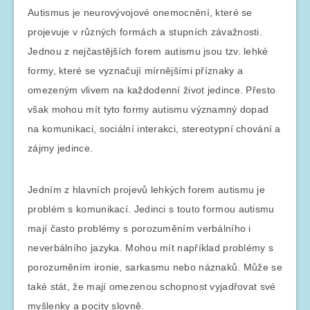
Autismus je neurovývojové onemocnění, které se
projevuje v různých formách a stupních závažnosti.
Jednou z nejčastějších forem autismu jsou tzv. lehké
formy, které se vyznačují mírnějšími příznaky a
omezeným vlivem na každodenní život jedince. Přesto
však mohou mít tyto formy autismu významný dopad
na komunikaci, sociální interakci, stereotypní chování a
zájmy jedince.
Jedním z hlavních projevů lehkých forem autismu je
problém s komunikací. Jedinci s touto formou autismu
mají často problémy s porozuměním verbálního i
neverbálního jazyka. Mohou mít například problémy s
porozuměním ironie, sarkasmu nebo náznaků. Může se
také stát, že mají omezenou schopnost vyjadřovat své
myšlenky a pocity slovně.