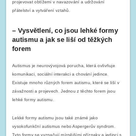
projevovat obtížemi v navazování a udržování
přátelství a vytváření vztahů.
– Vysvětlení, co jsou lehké formy
autismu a jak se liší od těžkých
forem
Autismus je neurovývojová porucha, která ovlivňuje
komunikaci, sociální interakci a chování jedince.
Existuje mnoho různých forem autismu, které se liší v
závažnosti a projevech. Jednou z těchto forem jsou
lehké formy autismu.
Lekké formy autismu jsou také známé jako
vysokofunkční autismus nebo Aspergerův syndrom.
Tyto formy se vyznačují mírnějšími příznaky a jedinci s