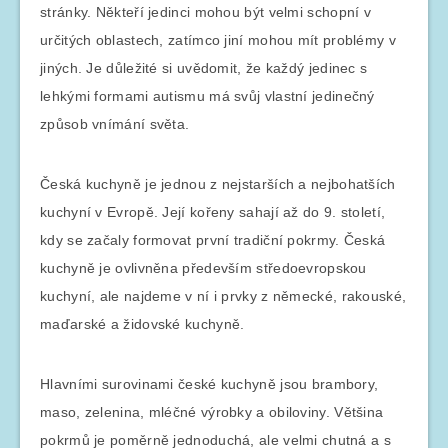
stránky. Někteří jedinci mohou být velmi schopní v
určitých oblastech, zatímco jiní mohou mít problémy v
jiných. Je důležité si uvědomit, že každý jedinec s
lehkými formami autismu má svůj vlastní jedinečný
způsob vnímání světa.
Česká kuchyně je jednou z nejstarších a nejbohatších
kuchyní v Evropě. Její kořeny sahají až do 9. století,
kdy se začaly formovat první tradiční pokrmy. Česká
kuchyně je ovlivněna především středoevropskou
kuchyní, ale najdeme v ní i prvky z německé, rakouské,
maďarské a židovské kuchyně.
Hlavními surovinami české kuchyně jsou brambory,
maso, zelenina, mléčné výrobky a obiloviny. Většina
pokrmů je poměrně jednoduchá, ale velmi chutná a s