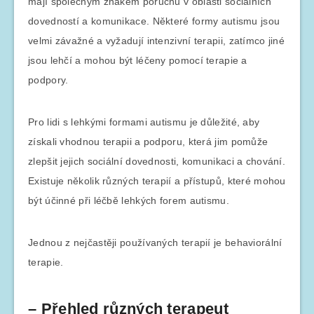
mají společným znakem poruchu v oblasti sociálních
dovedností a komunikace. Některé formy autismu jsou
velmi závažné a vyžadují intenzivní terapii, zatímco jiné
jsou lehčí a mohou být léčeny pomocí terapie a
podpory.
Pro lidi s lehkými formami autismu je důležité, aby
získali vhodnou terapii a podporu, která jim pomůže
zlepšit jejich sociální dovednosti, komunikaci a chování.
Existuje několik různých terapií a přístupů, které mohou
být účinné při léčbě lehkých forem autismu.
Jednou z nejčastěji používaných terapií je behaviorální
terapie.
– Přehled různých terapeut