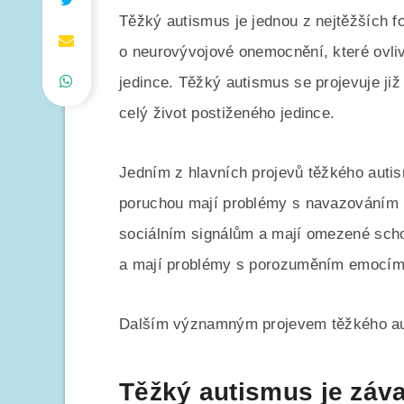
Těžký autismus je jednou z nejtěžších f
o neurovývojové onemocnění, které ovliv
jedince. Těžký autismus se projevuje ji
celý život postiženého jedince.
Jedním z hlavních projevů těžkého autism
poruchou mají problémy s navazováním k
sociálním signálům a mají omezené scho
a mají problémy s porozuměním emocím 
Dalším významným projevem těžkého aut
Těžký autismus je záv