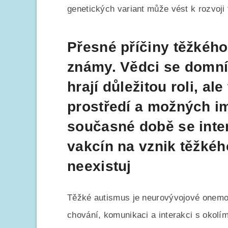
genetických variant může vést k rozvoji 
Přesné příčiny těžkého
známy. Vědci se domnív
hrají důležitou roli, al
prostředí a možných i
současné době se inte
vakcín na vznik těžkéh
neexistuj
Těžké autismus je neurovývojové onemoc
chování, komunikaci a interakci s okolí