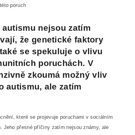
této poruch
 autismu nejsou zatím
ají, že genetické faktory
e také se spekuluje o vlivu
munitních poruchách. V
nzivně zkoumá možný vliv
o autismu, ale zatím
nění, které se projevuje poruchami v sociálním
m. Jeho přesné příčiny zatím nejsou známy, ale