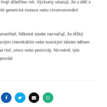
hrají důležitou roli. Výzkumy ukazují, že u dětí s
čité genetické mutace nebo chromozomální
rostředí. Některé studie naznačují, že těžký
ůzným chemikáliím nebo toxickým látkám během
lad rtuť, olovo nebo pesticidy. Nicméně, tyto
 provád