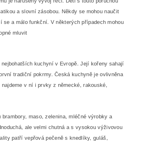
mu je narušený vývoj řeči. Děti s touto poruchou
atikou a slovní zásobou. Někdy se mohou naučit
ící se a málo funkční. V některých případech mohou
opné mluvit
 nejbohatších kuchyní v Evropě. Její kořeny sahají
 první tradiční pokrmy. Česká kuchyně je ovlivněna
 najdeme v ní i prvky z německé, rakouské,
 brambory, maso, zelenina, mléčné výrobky a
ednoduchá, ale velmi chutná a s vysokou výživovou
lity patří vepřová pečeně s knedlíky, guláš,