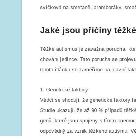
svíčková na smetaně, bramboráky, smaž
Jaké jsou příčiny těžk
Těžké autismus je závažná porucha, kter
chování jedince. Tato porucha se projevu
tomto článku se zaměříme na hlavní fak
1. Genetické faktory
Vědci se shodují, že genetické faktory h
Studie ukazují, že až 90 % případů těžk
genů, které jsou spojeny s tímto onemo
odpovědný za vznik těžkého autismu. Vě