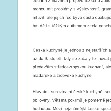
Jedním z hlavních projevů těžkého autis
mohou mít problémy s výslovností, gram
mluvit, ale jejich řeč bývá často opakuj
být děti s těžkým autismem zcela nesch
Česká kuchyně je jednou z nejstarších a
až do 9. století, kdy se začaly formovat
především středoevropskou kuchyní, ale
maďarské a židovské kuchyně.
Hlavními surovinami české kuchyně jsou
obiloviny. Většina pokrmů je poměrně j
hodnotou. Mezi nejznámější české specia