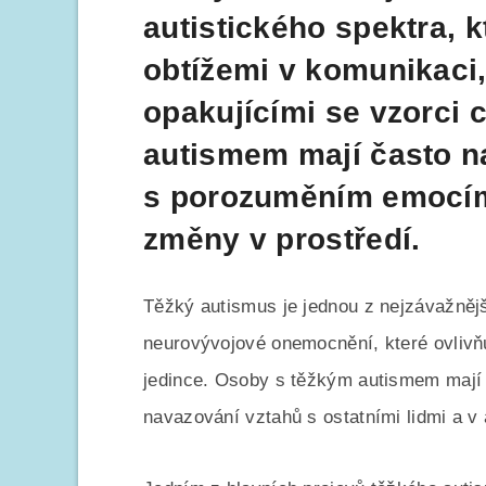
autistického spektra, 
obtížemi v komunikaci,
opakujícími se vzorci
autismem mají často n
s porozuměním emocím 
změny v prostředí.
Těžký autismus je jednou z nejzávažnějš
neurovývojové onemocnění, které ovlivňu
jedince. Osoby s těžkým autismem mají 
navazování vztahů s ostatními lidmi a v