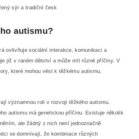
ený sýr a tradiční česk
ého autismu?
á ovlivňuje sociální interakce, komunikaci a
je již v raném dětství a může mít různé příčiny. V
tory, které mohou vést k těžkému autismu.
rají významnou roli v rozvoji těžkého autismu.
ého autismu má genetickou příčinu. Existuje několik
cněním, ale žádný z nich není jednoznačně
dci se domnívají, že kombinace různých