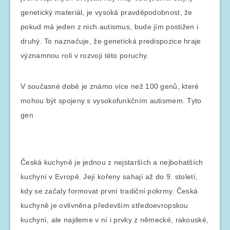
genetický materiál, je vysoká pravděpodobnost, že
pokud má jeden z nich autismus, bude jím postižen i
druhý. To naznačuje, že genetická predispozice hraje
významnou roli v rozvoji této poruchy.
V současné době je známo více než 100 genů, které
mohou být spojeny s vysokofunkčním autismem. Tyto
gen
Česká kuchyně je jednou z nejstarších a nejbohatších
kuchyní v Evropě. Její kořeny sahají až do 9. století,
kdy se začaly formovat první tradiční pokrmy. Česká
kuchyně je ovlivněna především středoevropskou
kuchyní, ale najdeme v ní i prvky z německé, rakouské,