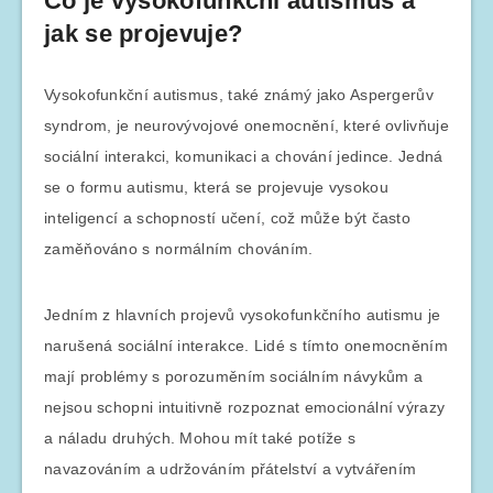
Co je vysokofunkční autismus a
jak se projevuje?
Vysokofunkční autismus, také známý jako Aspergerův
syndrom, je neurovývojové onemocnění, které ovlivňuje
sociální interakci, komunikaci a chování jedince. Jedná
se o formu autismu, která se projevuje vysokou
inteligencí a schopností učení, což může být často
zaměňováno s normálním chováním.
Jedním z hlavních projevů vysokofunkčního autismu je
narušená sociální interakce. Lidé s tímto onemocněním
mají problémy s porozuměním sociálním návykům a
nejsou schopni intuitivně rozpoznat emocionální výrazy
a náladu druhých. Mohou mít také potíže s
navazováním a udržováním přátelství a vytvářením