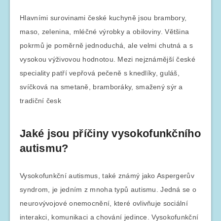
Hlavními surovinami české kuchyně jsou brambory,
maso, zelenina, mléčné výrobky a obiloviny. Většina
pokrmů je poměrně jednoduchá, ale velmi chutná a s
vysokou výživovou hodnotou. Mezi nejznámější české
speciality patří vepřová pečeně s knedlíky, guláš,
svíčková na smetaně, bramboráky, smažený sýr a
tradiční česk
Jaké jsou příčiny vysokofunkčního
autismu?
Vysokofunkční autismus, také známý jako Aspergerův
syndrom, je jedním z mnoha typů autismu. Jedná se o
neurovývojové onemocnění, které ovlivňuje sociální
interakci, komunikaci a chování jedince. Vysokofunkční