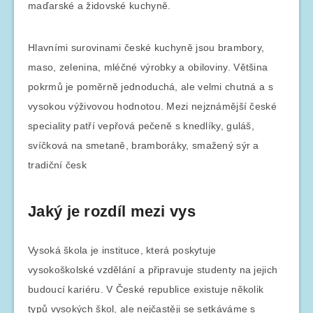
maďarské a židovské kuchyně.
Hlavními surovinami české kuchyně jsou brambory,
maso, zelenina, mléčné výrobky a obiloviny. Většina
pokrmů je poměrně jednoduchá, ale velmi chutná a s
vysokou výživovou hodnotou. Mezi nejznámější české
speciality patří vepřová pečeně s knedlíky, guláš,
svíčková na smetaně, bramboráky, smažený sýr a
tradiční česk
Jaký je rozdíl mezi vys
Vysoká škola je instituce, která poskytuje
vysokoškolské vzdělání a připravuje studenty na jejich
budoucí kariéru. V České republice existuje několik
typů vysokých škol, ale nejčastěji se setkáváme s