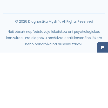
© 2026 Diagnostika Mysli ™, All Rights Reserved
Náš obsah nepředstavuje lékařskou ani psychologickou
konzultaci. Pro diagnózu navštivte certifikovaného lékaře
nebo odborníka na duševní zdraví.
Prodává a dodává autorizovaný prodejce —
Společnost FastSpring vystupuje jako obchodník, který je
oprávněn zpracovávat kreditní a debetní transakce
spotřebitelů a je za ně odpovědný globálním finančním
institucím. Společnost FastSpring je rovněž odpovědná za
výpočet, výběr a odvádění daní.
Objednávky vyřizuje externí subjekt Bright Market, LLC, dba FastSpring, (prodejce)